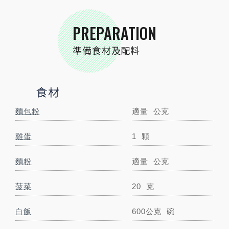
高湯
100
毫升
PREPARATION
準備食材及配料
火腿
40公克
起司
100
公克
食材
小磨坊精選調味
麵包粉
適量
公克
小磨坊金黃蔥油
少許
毫升
雞蛋
1
顆
小磨坊玫瑰鹽
5
公克
麵粉
適量
公克
小磨坊鮮磨黑胡椒
3
公克
菠菜
20
克
小磨坊經典義式香草
5
公克
白飯
600公克
碗