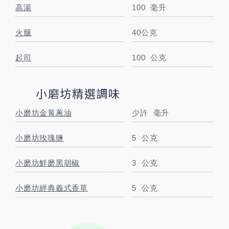
STEP BY STEP
高湯
100
毫升
跟著步驟一起做料理
火腿
40公克
起司
100
公克
小磨坊精選調味
小磨坊金黃蔥油
少許
毫升
小磨坊玫瑰鹽
5
公克
小磨坊鮮磨黑胡椒
3
公克
STEP
01
菠菜與火腿切碎
小磨坊經典義式香草
5
公克