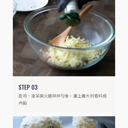
STEP
04
燉飯包入內餡捏成球狀，裹上蛋液、麵粉及
麵包粉，噴上蔥油後放入烤箱180度烤10分
鐘，最後再以200度烤5分鐘即可食用
STEP
03
起司、菠菜與火腿碎拌勻後，灑上義大利香料成
內餡