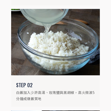
STEP
03
起司、菠菜與火腿碎拌勻後，灑上義大利香
料成內餡
STEP
02
白飯加入少許高湯、玫瑰鹽與黑胡椒，高火微波5
分鐘成燉飯質地