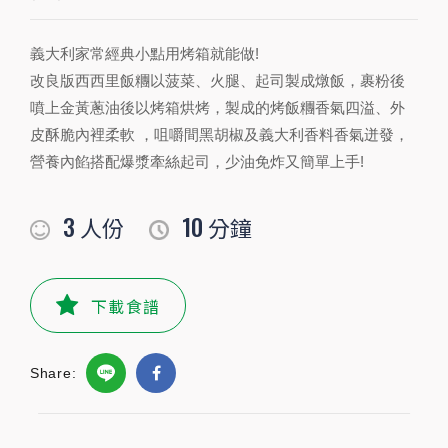
3
10
人份
分鐘
義大利家常經典小點用烤箱就能做!
改良版西西里飯糰以菠菜、火腿、起司製成燉飯，裹粉後
噴上金黃蔥油後以烤箱烘烤，製成的烤飯糰香氣四溢、外
PREPARATION
皮酥脆內裡柔軟 ，咀嚼間黑胡椒及義大利香料香氣迸發，
準備食材及配料
營養內餡搭配爆漿牽絲起司，少油免炸又簡單上手!
食材
3
10
人份
分鐘
麵包粉
適量
公克
雞蛋
1
顆
下載食譜
麵粉
適量
公克
Share:
菠菜
20
克
白飯
600公克
碗