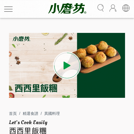
西西里飯糰
義大利家常經典小點用烤箱就能做!
改良版西西里飯糰以菠菜、火腿、起司製成燉飯，裹粉後
噴上金黃蔥油後以烤箱烘烤，製成的烤飯糰香氣四溢、外
首頁
精選食譜
異國料理
皮酥脆內裡柔軟 ，咀嚼間黑胡椒及義大利香料香氣迸發，
西西里飯糰
營養內餡搭配爆漿牽絲起司，少油免炸又簡單上手!