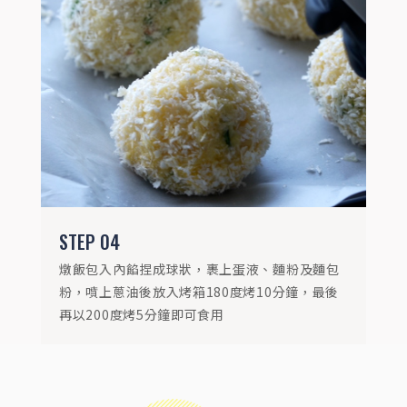
STEP
04
燉飯包入內餡捏成球狀，裹上蛋液、麵粉及麵包
粉，噴上蔥油後放入烤箱180度烤10分鐘，最後
再以200度烤5分鐘即可食用