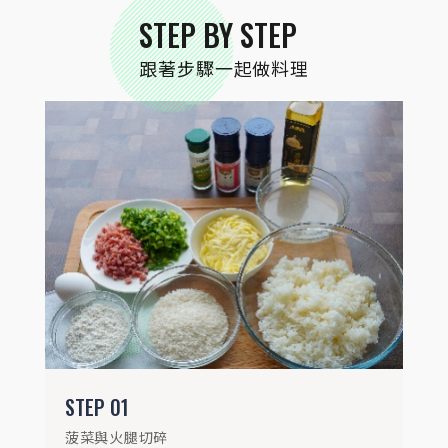
STEP BY STEP
跟著步驟一起做料理
STEP
02
白飯加入少許高湯、玫瑰鹽與黑胡椒，高火
微波5分鐘成燉飯質地
STEP
01
菠菜與火腿切碎