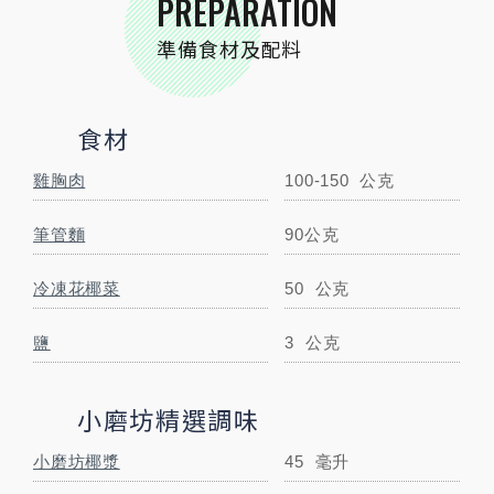
PREPARATION
小磨坊椰漿
45
毫升
準備食材及配料
小磨坊麻婆醬
1/5
包
STEP BY STEP
食材
跟著步驟一起做料理
雞胸肉
100-150
公克
筆管麵
90公克
冷凍花椰菜
50
公克
鹽
3
公克
小磨坊精選調味
小磨坊椰漿
45
毫升
STEP
01