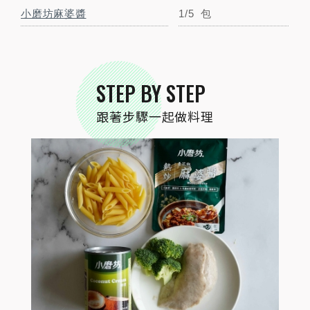
食材準備
小磨坊麻婆醬
1/5
包
STEP BY STEP
跟著步驟一起做料理
STEP
02
將麻婆醬與椰漿攪拌均勻備用