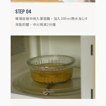
STEP
04
玻璃容器中倒入筆管麵，加入300ml熱水及1/4
茶匙的鹽，中火微波2分鐘
STEP
06
如碗底還有水分，將水瀝掉後倒入醬汁攪拌
均勻，放入即時雞胸、冷凍花椰菜，再微波
1分鐘即可