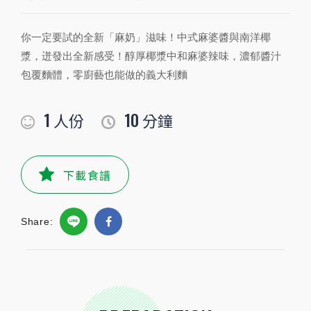
你一定要試的全新「麻奶」滋味！中式麻婆醬與南洋椰
PREPARATION
漿，迸發出全新感受！醇厚椰漿中和麻婆辣味，濃郁醬汁
準備食材及配料
包覆麵體，零廚藝也能做的義大利麵
食材
1
10
人份
分鐘
雞胸肉
100-150
公克
筆管麵
90公克
下載食譜
冷凍花椰菜
50
公克
Share:
鹽
3
公克
小磨坊精選調味