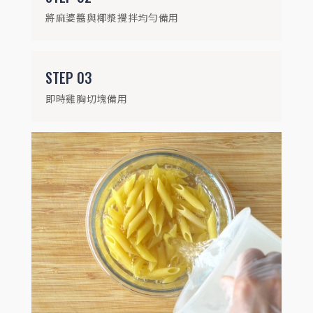
將麻婆醬與椰漿攪拌均勻備用
STEP
03
即時雞胸切塊備用
STEP
05
取出後稍稍攪拌，再微波3分鐘(可視麵體及
微波爐功率調整)