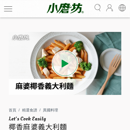
椰香麻婆義大利麵
你一定要試的全新「麻奶」滋味！中式麻婆醬與南洋椰
漿，迸發出全新感受！醇厚椰漿中和麻婆辣味，濃郁醬汁
包覆麵體，零廚藝也能做的義大利麵
首頁
精選食譜
異國料理
1
10
椰香麻婆義大利麵
人份
分鐘