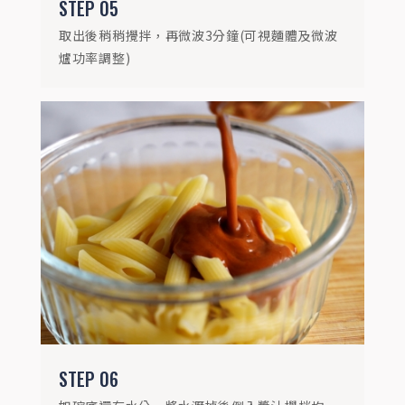
STEP
05
取出後稍稍攪拌，再微波3分鐘(可視麵體及微波
爐功率調整)
STEP
06