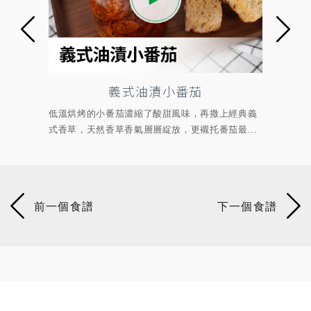
黃金咖哩炒麵
上經典義
麵條搭配蔬菜與配料一起拌炒，香氣在鍋中越炒越
金
茄最...
濃，熱騰騰的炒麵裹上濃郁咖哩香氣，每一口都...
與