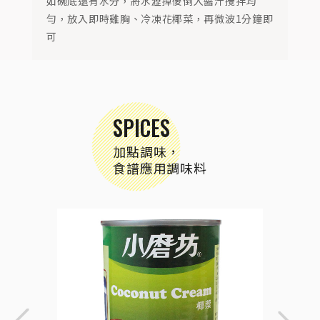
如碗底還有水分，將水瀝掉後倒入醬汁攪拌均
勻，放入即時雞胸、冷凍花椰菜，再微波1分鐘即
可
SPICES
加點調味，
食譜應用調味料