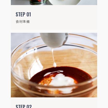
STEP
03
即時雞胸切塊備用
STEP
01
食材準備
STEP
04
玻璃容器中倒入筆管麵，加入300ml熱水及
1/4茶匙的鹽，中火微波2分鐘
STEP
02