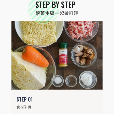
STEP BY STEP
STEP
02
香菇泡熱水後，擰乾、切絲，香菇水備用；
跟著步驟一起做料理
紅蘿蔔切絲；高麗菜切小塊；蒜頭切碎。
STEP
03
STEP
01
豬肉絲用3克咖哩粉、米酒、太白粉抓醃。
食材準備