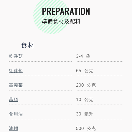
油麵
500
公克
PREPARATION
準備食材及配料
豬肉絲
200
公克
鹽
適量
公克
食材
小磨坊精選調味
乾香菇
3-4
朵
小磨坊咖哩粉
20
公克
紅蘿蔔
65
公克
高麗菜
200
公克
調味料
蒜頭
10
公克
米酒
38
毫升
食用油
30
毫升
太白粉
15
公克
油麵
500
公克