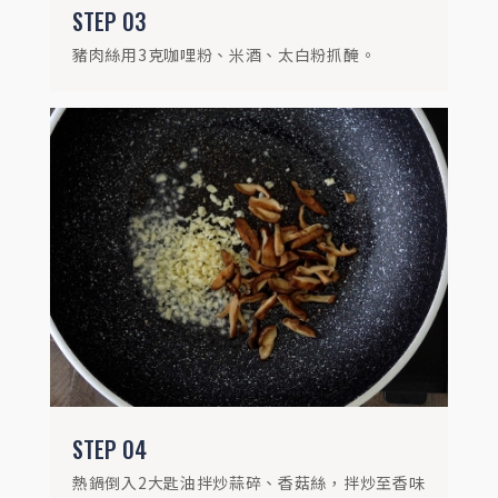
STEP
03
豬肉絲用3克咖哩粉、米酒、太白粉抓醃。
STEP
05
原鍋加入豬肉絲拌炒至熟成，撈起備用。
STEP
04
熱鍋倒入2大匙油拌炒蒜碎、香菇絲，拌炒至香味