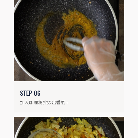
加入紅蘿蔔絲、高麗菜、香菇水，蓋上蓋子
燜煮至蔬菜熟成。
STEP
06
加入咖哩粉拌炒出香氣。
STEP
08
掀蓋加入油麵、豬肉絲翻炒至收汁。