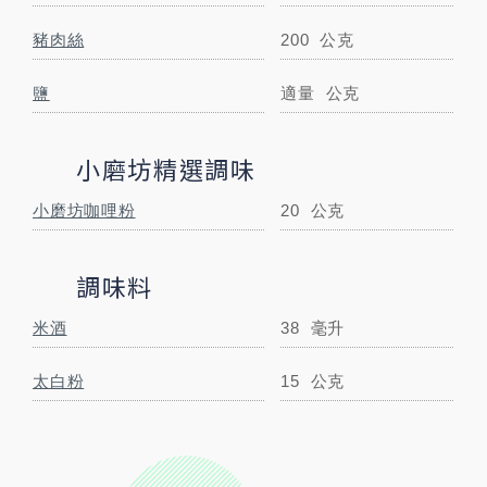
STEP BY STEP
跟著步驟一起做料理
豬肉絲
200
公克
鹽
適量
公克
小磨坊精選調味
小磨坊咖哩粉
20
公克
調味料
米酒
38
毫升
STEP
01
食材準備
太白粉
15
公克