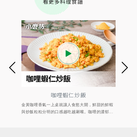
看更多料理食譜
咖哩蝦仁炒飯
經典義
金黃咖哩香氣一上桌就讓人食慾大開，鮮甜的鮮蝦
慢火
...
與炒飯粒粒分明的口感越吃越涮嘴。咖哩的濃郁...
辛香，