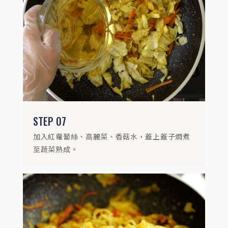
STEP
07
加入紅蘿蔔絲、高麗菜、香菇水，蓋上蓋子燜煮
至蔬菜熟成。