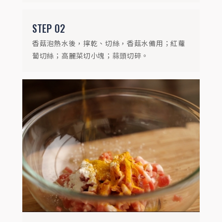
STEP
02
香菇泡熱水後，擰乾、切絲，香菇水備用；紅蘿
蔔切絲；高麗菜切小塊；蒜頭切碎。
STEP
04
熱鍋倒入2大匙油拌炒蒜碎、香菇絲，拌炒
至香味釋出。