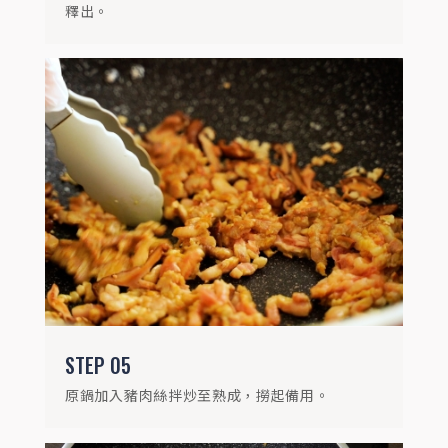
釋出。
STEP
06
加入咖哩粉拌炒出香氣。
STEP
05
原鍋加入豬肉絲拌炒至熟成，撈起備用。
STEP
07