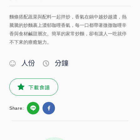
人份
分鐘
麵條搭配蔬菜與配料一起拌炒，香氣在鍋中越炒越濃，熱
騰騰的炒麵裹上濃郁咖哩香氣，每一口都帶著微微咖哩辛
PREPARATION
香與食材鹹甜層次。簡單的家常炒麵，卻有讓人一吃就停
準備食材及配料
不下來的療癒魅力。
食材
人份
分鐘
乾香菇
3-4
朵
紅蘿蔔
65
公克
下載食譜
高麗菜
200
公克
Share:
蒜頭
10
公克
食用油
30
毫升