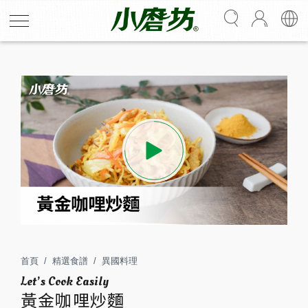
黃金咖哩炒麵
麵條搭配蔬菜與配料一起拌炒，香氣在鍋中越炒越濃，熱
騰騰的炒麵裹上濃郁咖哩香氣，每一口都帶著微微咖哩辛
香與食材鹹甜層次。簡單的家常炒麵，卻有讓人一吃就停
首頁
精選食譜
異國料理
不下來的療癒魅力。
黃金咖哩炒麵