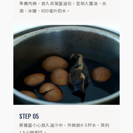
準備內鍋，放入茶葉蛋滷包，並倒入醬油、米
酒、冰糖、600毫升的水。
STEP
06
如果喜歡較重的口味，可以將茶包拿出後，
繼續保溫4小時，讓滷汁慢慢滲透(茶包取
出，滷汁不苦澀)
STEP
05
將雞蛋小心放入滷汁中，外鍋放4-5杯水，蒸約
1.5小時即可。