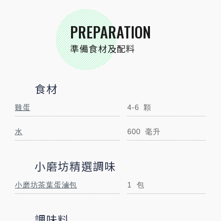
調味料
PREPARATION
米酒
15
毫升
準備食材及配料
冰糖
15
公克
醬油
300
毫升
食材
雞蛋
4-6
顆
STEP BY STEP
跟著步驟一起做料理
水
600
毫升
小磨坊精選調味
小磨坊茶葉蛋滷包
1
包
調味料