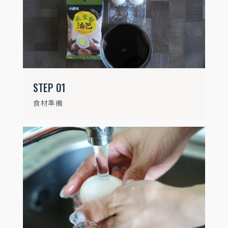
將蛋殼清洗乾淨。
STEP
01
食材準備
STEP
03
將蛋氣室(較鈍的一端)朝上，用湯匙輕輕敲
破