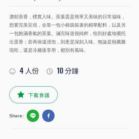
4
10
人份
分鐘
濃郁茶香，樸實入味。茶葉蛋是簡單又美味的日常滋味，
想要完美呈現，全靠一包小棉袋裝著的精華配料，以及另
一包飽滿香氣的茶葉。滷完味道很純粹，恰到好處地襯托
PREPARATION
出蛋香；若再保溫浸泡，則更是深刻入味。無論是熱騰騰
準備食材及配料
現吃，還是冷藏後享用，都別有風味。
食材
4
10
人份
分鐘
雞蛋
4-6
顆
水
600
毫升
下載食譜
小磨坊精選調味
Share:
小磨坊茶葉蛋滷包
1
包