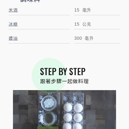
米酒
15
毫升
冰糖
15
公克
STEP
01
食材準備
醬油
300
毫升
STEP BY STEP
跟著步驟一起做料理
STEP
02