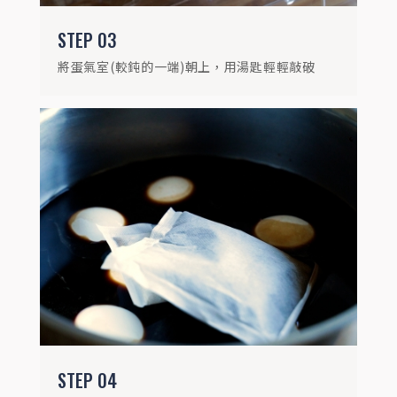
STEP
03
將蛋氣室(較鈍的一端)朝上，用湯匙輕輕敲破
STEP
05
將雞蛋小心放入滷汁中，外鍋放4-5杯水，
蒸約1.5小時即可。
STEP
04