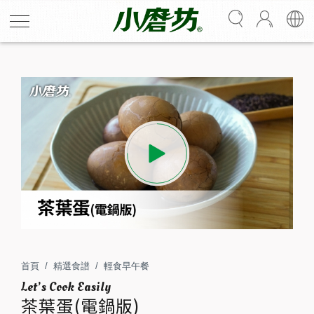
茶葉蛋(電鍋版)
濃郁茶香，樸實入味。茶葉蛋是簡單又美味的日常滋味，
想要完美呈現，全靠一包小棉袋裝著的精華配料，以及另
一包飽滿香氣的茶葉。滷完味道很純粹，恰到好處地襯托
首頁
精選食譜
輕食早午餐
出蛋香；若再保溫浸泡，則更是深刻入味。無論是熱騰騰
茶葉蛋(電鍋版)
現吃，還是冷藏後享用，都別有風味。