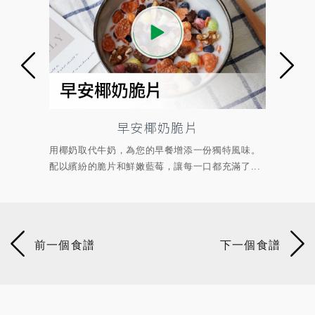
椰奶脆片
肉桂糖吐司
的早餐增添一份獨特風味。
讓心情變好的點心魔法！酥酥脆脆、散發
莓，讓每一口都充滿了...
的吐司，甜甜的糖粉使壓力瞬間煙消雲散。無