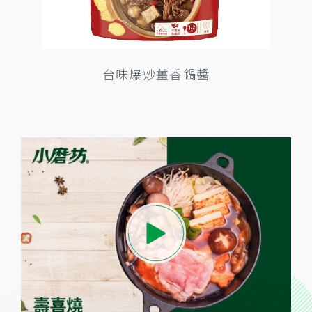
台味爆炒薑香鍋醬