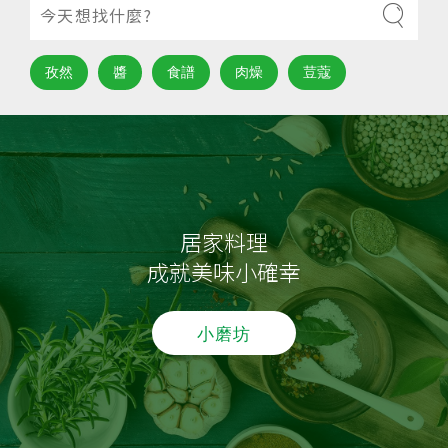
孜然
醬
食譜
肉燥
荳蔻
居家料理
成就美味小確幸
小磨坊