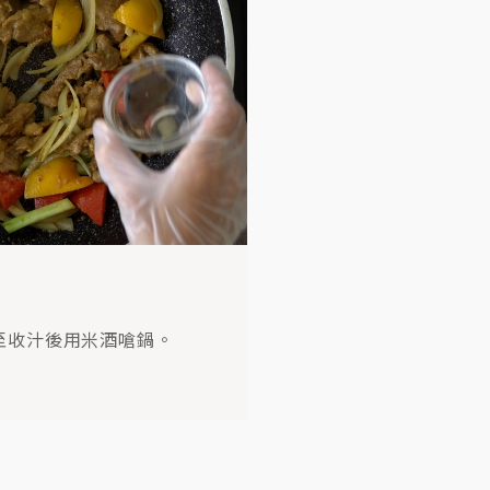
至收汁後用米酒嗆鍋。