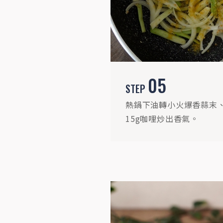
05
STEP
熱鍋下油轉小火爆香蒜末
15g咖哩炒出香氣。