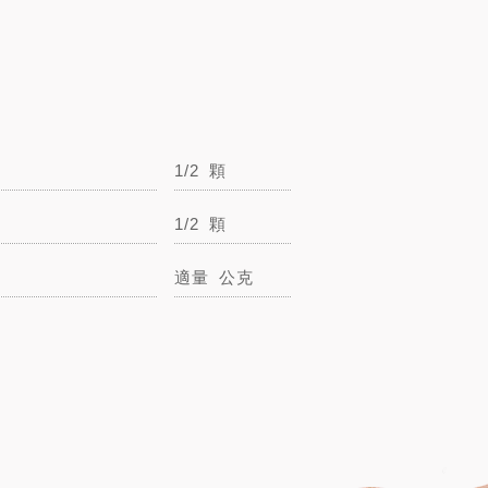
1/2
顆
1/2
顆
蒜頭
2
瓣
適量
公克
鹽
適量
公克