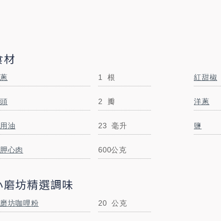
食材
蔥
1
根
紅甜椒
頭
2
瓣
洋蔥
紅甜椒
1/2
顆
用油
23
毫升
鹽
食用油
23
毫升
胛心肉
600公克
小磨坊精選調味
磨坊咖哩粉
20
公克