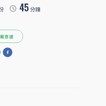
45
份
分鐘
載食譜
白飯瞬間扒光！