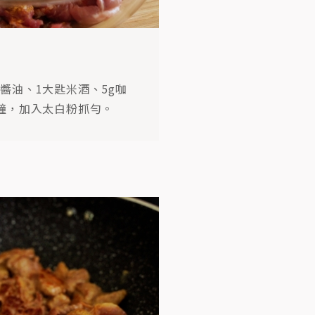
醬油、1大匙米酒、5g咖
STEP
06
分鐘，加入太白粉抓勻。
下豬肉、甜椒拌炒至收汁後用米酒嗆鍋。