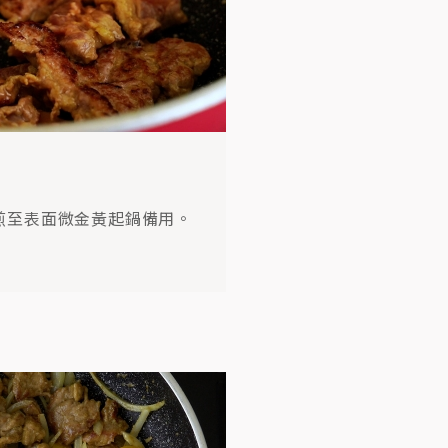
煎至表面微金黃起鍋備用。