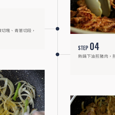
椒切塊、青蔥切段，
04
STEP
熱鍋下油煎豬肉，