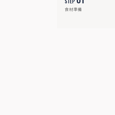
STEP
食材準備
STEP
04
熱鍋下油煎豬肉，煎至表面微金黃起鍋備
用。