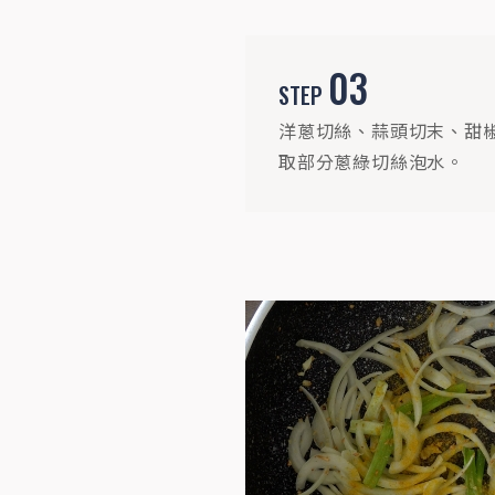
03
STEP
洋蔥切絲、蒜頭切末、甜
STEP
07
取部分蔥綠切絲泡水。
起鍋前加入青蔥微拌去生味，即可盛起裝
盤。