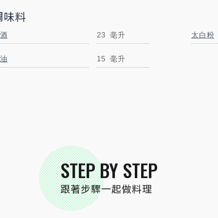
調味料
酒
23
毫升
太白粉
太白粉
15
公克
油
15
毫升
STEP BY STEP
跟著步驟一起做料理