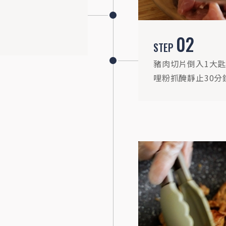
02
STEP
豬肉切片倒入1大匙
STEP
05
哩粉抓醃靜止30
熱鍋下油轉小火爆香蒜末、蔥白、洋蔥，再
加15g咖哩炒出香氣。