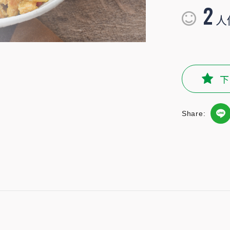
2
人
下
Share:
還有米酒嗆鍋後的迷人鍋氣，豐富的層次滋味讓人胃口大開，蓋上