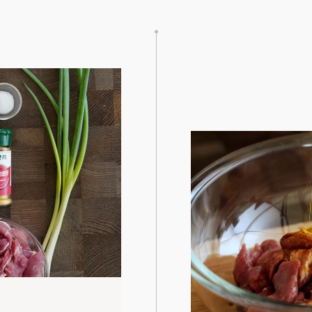
STEP
02
豬肉切片倒入1大匙醬油、1大匙米酒、5g
咖哩粉抓醃靜止30分鐘，加入太白粉抓
勻。