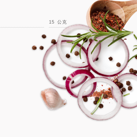
15
公克
醬油
15
毫升
STEP
03
洋蔥切絲、蒜頭切末、甜椒切塊、青蔥切
段，取部分蔥綠切絲泡水。