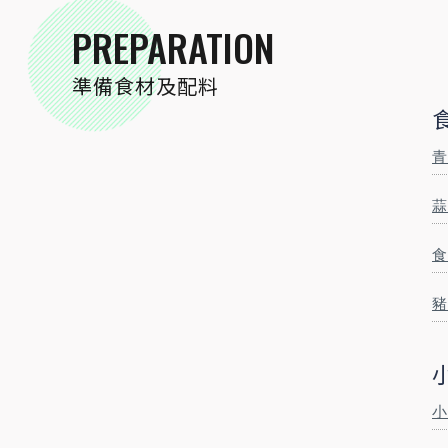
PREPARATION
PREPARATION
準備食材及配料
準備食材及配料
青
食材
蒜
青蔥
1
根
食
洋蔥
1/2
顆
豬
豬胛心肉
600公克
小磨坊精選調味
小
小磨坊咖哩粉
20
公克