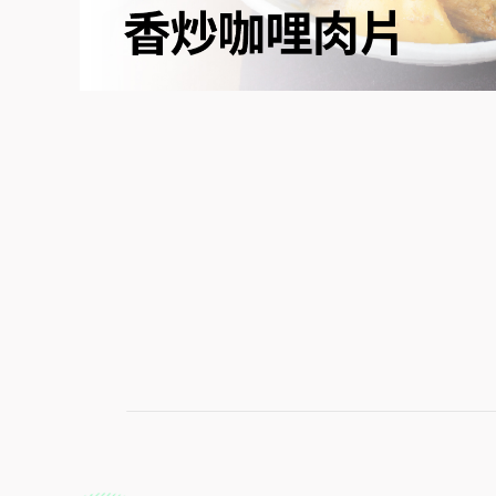
濃郁的咖哩香氣完美吸附在肉片上，入口軟嫩多汁，尾韻
2
45
人份
分鐘