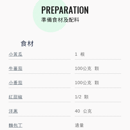
PREPARATION
小磨坊精選調味
準備食材及配料
小磨坊金黃蒜油
1小匙
毫升
食材
小磨坊玫瑰鹽
1小匙
公克
小黃瓜
1
根
小磨坊鮮磨黑胡椒
1小匙
公克
牛蕃茄
100公克
顆
小磨坊香辣紅辣椒
適量
克
小番茄
100公克
顆
STEP BY STEP
紅甜椒
1/2
顆
跟著步驟一起做料理
洋蔥
40
公克
麵包丁
適量