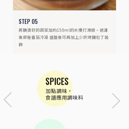
STEP
05
將醃漬好的蔬菜加約150ml的水攪打滑順，過濾
後即是番茄冷湯 盛盤後可再加上少許烤麵包丁裝
飾
SPICES
加點調味，
食譜應用調味料