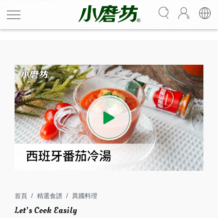
H678
西班牙番茄冷湯
基底使用新鮮番茄及蔬菜，以黑胡椒、玫瑰鹽調味，再加
入適量香辣紅辣椒，讓整體口感豐富多變。酸甜中帶有黑
胡椒、辣椒辛辣尾韻，做為餐前開胃湯品再合適不過！
首頁
精選食譜
異國料理
4
145
人份
分鐘