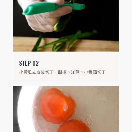
牛番茄劃十字放入滾水中川燙30秒，放入冰
水中去皮後切丁
STEP
02
小黃瓜去皮後切丁，甜椒、洋蔥、小番茄切丁
STEP
04
將所有蔬菜放入盆中，加入所有調味料，蓋
上保鮮膜靜置冰箱兩小時醃漬出水