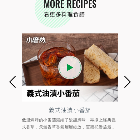
MORE RECIPES
看更多料理食譜
義式油漬小番茄
黃金
烘烤的小番茄濃縮了酸甜風味，再撒上經典義
麵條搭配蔬菜與配料一
草，天然香草香氣層層綻放，更襯托番茄最...
濃，熱騰騰的炒麵裹上濃