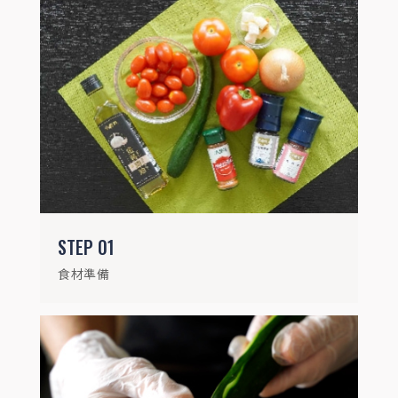
STEP
02
小黃瓜去皮後切丁，甜椒、洋蔥、小番茄切
丁
STEP
01
食材準備
STEP
03