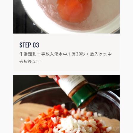
STEP
03
牛番茄劃十字放入滾水中川燙30秒，放入冰水中
去皮後切丁
STEP
05
將醃漬好的蔬菜加約150ml的水攪打滑順，
過濾後即是番茄冷湯 盛盤後可再加上少許烤
麵包丁裝飾