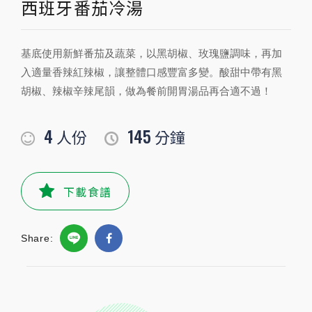
西班牙番茄冷湯
PREPARATION
基底使用新鮮番茄及蔬菜，以黑胡椒、玫瑰鹽調味，再加
準備食材及配料
入適量香辣紅辣椒，讓整體口感豐富多變。酸甜中帶有黑
胡椒、辣椒辛辣尾韻，做為餐前開胃湯品再合適不過！
食材
4
145
人份
分鐘
小黃瓜
1
根
牛蕃茄
100公克
顆
下載食譜
小番茄
100公克
顆
Share:
紅甜椒
1/2
顆
洋蔥
40
公克
麵包丁
適量