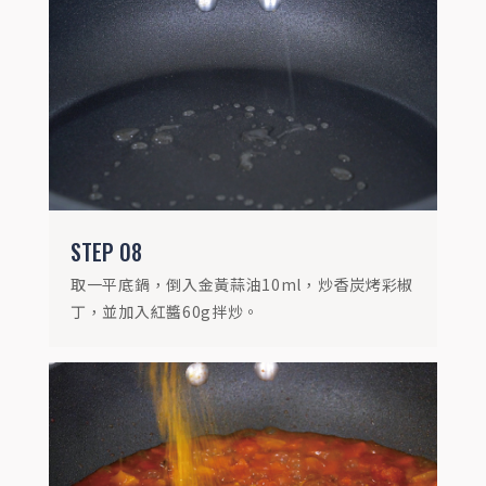
STEP
09
原鍋加入適量高湯，再以墨西哥番椒2g、奧
勒岡葉1g、薑黃粉1g、匈牙利紅椒粉1g調味
後，加入煮透的小薏仁，以小火燉煮至稠
化。
STEP
08
取一平底鍋，倒入金黃蒜油10ml，炒香炭烤彩椒
丁，並加入紅醬60g拌炒。