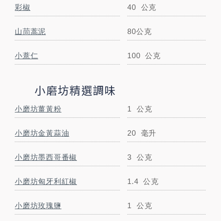
小磨坊玫瑰鹽
1
公克
彩椒
40
公克
小磨坊薑母粉
1.5
公克
山茼蒿泥
80公克
小磨坊荳蔻粉
0.7
公克
小薏仁
100
公克
小磨坊白胡椒粉
0.5
公克
小磨坊精選調味
小磨坊奧勒岡葉
1.5
公克
小磨坊薑黃粉
1
公克
小磨坊金黃蒜油
20
毫升
調味料
紅醬
60
公克
小磨坊墨西哥番椒
3
公克
小磨坊匈牙利紅椒
1.4
公克
柴魚醬油
15
毫升
小磨坊玫瑰鹽
1
公克
STEP BY STEP