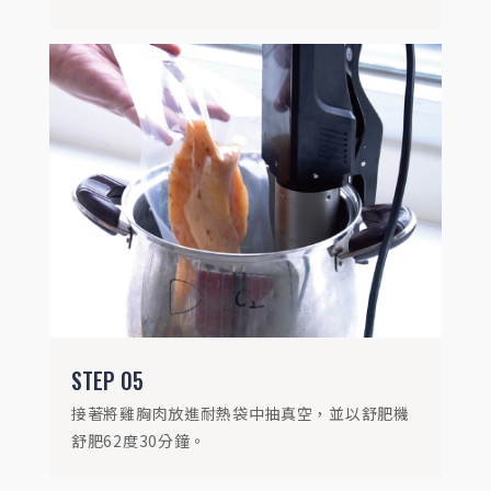
STEP
06
起一鍋鹽水，倒入小薏仁煮透備用。
STEP
05
接著將雞胸肉放進耐熱袋中抽真空，並以舒肥機
舒肥62度30分鐘。