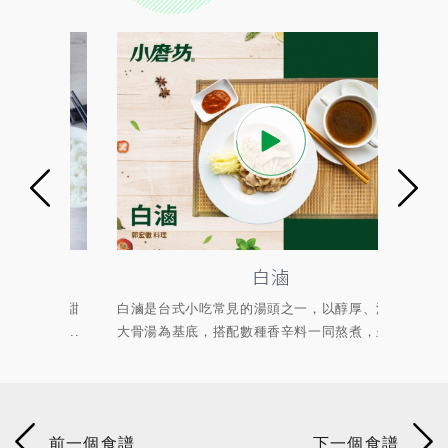
白滷
於酸甜
白滷是台式小吃常見的湯頭之一，以醇厚、濃郁的
以粉
...
大骨湯為基底，搭配數種香辛料一同熬煮，呈現...
中，達