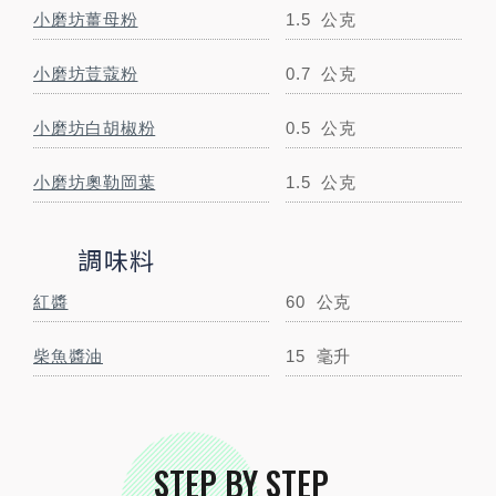
跟著步驟一起做料理
小磨坊薑母粉
1.5
公克
小磨坊荳蔻粉
0.7
公克
STEP
01
小磨坊白胡椒粉
0.5
公克
玉米粉水製作方式：玉米粉1:水1.5，兩者混
合攪拌均勻。
小磨坊奧勒岡葉
1.5
公克
調味料
STEP
02
紅醬
60
公克
炭烤彩椒丁製作方式：將彩椒以小火碳烤
柴魚醬油
15
毫升
後，切小丁。
STEP BY STEP
STEP
03