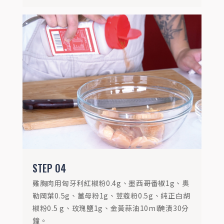
蒜油10ml醃漬30分鐘。
STEP
05
STEP
04
接著將雞胸肉放進耐熱袋中抽真空，並以舒
雞胸肉用匈牙利紅椒粉0.4g、墨西哥番椒1g、奧
肥機舒肥62度30分鐘。
勒岡葉0.5g、薑母粉1g、荳蔻粉0.5g、純正白胡
椒粉0.5 g、玫瑰鹽1g、金黃蒜油10ml醃漬30分
鐘。