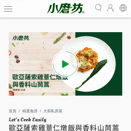
歐亞薩索雞薏仁燉飯與香料山茼蒿
以強烈厚實的墨西哥番椒及奧勒岡葉作為菜餚主味，搭配
多款香辛料堆疊紅醬層次感；醃漬雞胸肉時，添加匈牙利
紅椒粉可為雞胸肉增添食慾色感，荳蔻粉強烈芳香氣息得
首頁
精選食譜
大廚私房菜
以去除雞肉腥味；山茼蒿泥則以荳蔻粉和薑母粉調味，襯
歐亞薩索雞薏仁燉飯與香料山茼蒿
托柴魚醬油的鮮甜感，做為沾附醬汁，別有一番風味！