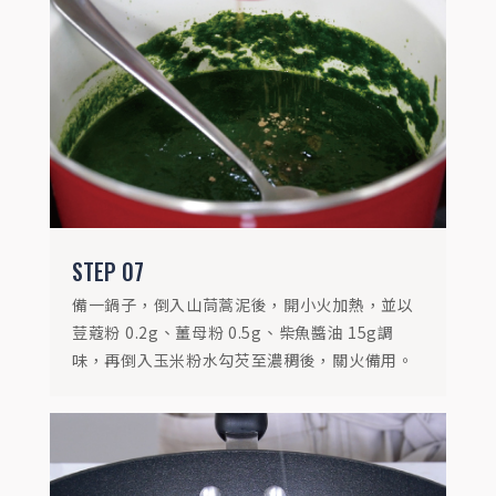
STEP
08
取一平底鍋，倒入金黃蒜油10ml，炒香炭烤
彩椒丁，並加入紅醬60g拌炒。
STEP
07
備一鍋子，倒入山茼蒿泥後，開小火加熱，並以
荳蔻粉 0.2g、薑母粉 0.5g、柴魚醬油 15g調
味，再倒入玉米粉水勾芡至濃稠後，關火備用。