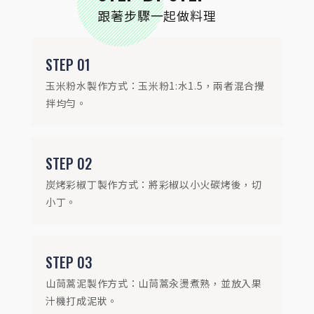
山茼蒿泥製作方式：山茼蒿汆燙煮熟，並放
跟著步驟一起做料理
入果汁機打成泥狀。
STEP
01
玉米粉水製作方式：玉米粉1:水1.5，兩者混合攪
拌均勻。
STEP
02
炭烤彩椒丁製作方式：將彩椒以小火碳烤後，切
小丁。
STEP
04
STEP
03
雞胸肉用匈牙利紅椒粉0.4g、墨西哥番椒
山茼蒿泥製作方式：山茼蒿汆燙煮熟，並放入果
1g、奧勒岡葉0.5g、薑母粉1g、荳蔻粉
汁機打成泥狀。
0.5g、純正白胡椒粉0.5 g、玫瑰鹽1g、金黃