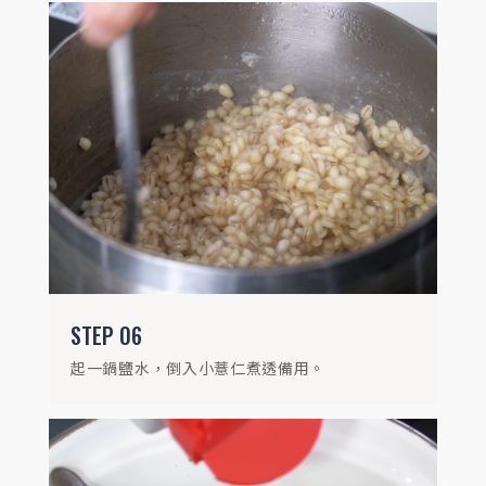
STEP
07
備一鍋子，倒入山茼蒿泥後，開小火加熱，
並以荳蔻粉 0.2g、薑母粉 0.5g、柴魚醬油
15g調味，再倒入玉米粉水勾芡至濃稠後，
關火備用。
STEP
06
起一鍋鹽水，倒入小薏仁煮透備用。