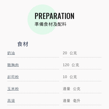
彩椒
40
公克
PREPARATION
準備食材及配料
山茼蒿泥
80公克
小薏仁
100
公克
食材
小磨坊精選調味
奶油
20
公克
小磨坊薑黃粉
1
公克
雞胸肉
120
公克
小磨坊金黃蒜油
20
毫升
起司粉
10
公克
小磨坊墨西哥番椒
3
公克
玉米粉
適量
公克
小磨坊匈牙利紅椒
1.4
公克
高湯
適量
毫升