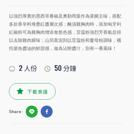
2
50
人份
分鐘
以強烈厚實的墨西哥番椒及奧勒岡葉作為菜餚主味，搭配
多款香辛料堆疊紅醬層次感；醃漬雞胸肉時，添加匈牙利
紅椒粉可為雞胸肉增添食慾色感，荳蔻粉強烈芳香氣息得
PREPARATION
以去除雞肉腥味；山茼蒿泥則以荳蔻粉和薑母粉調味，襯
準備食材及配料
托柴魚醬油的鮮甜感，做為沾附醬汁，別有一番風味！
食材
2
50
人份
分鐘
奶油
20
公克
雞胸肉
120
公克
下載食譜
起司粉
10
公克
Share:
玉米粉
適量
公克
高湯
適量
毫升