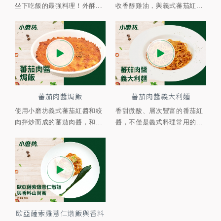
坐下吃飯的最強料理！外酥...
收香醇雞油，與義式蕃茄紅...
蕃茄肉醬焗飯
蕃茄肉醬義大利麵
使用小磨坊義式蕃茄紅醬和絞
香甜微酸、層次豐富的番茄紅
肉拌炒而成的蕃茄肉醬，和...
醬，不僅是義式料理常用的...
歐亞薩索雞薏仁燉飯與香料