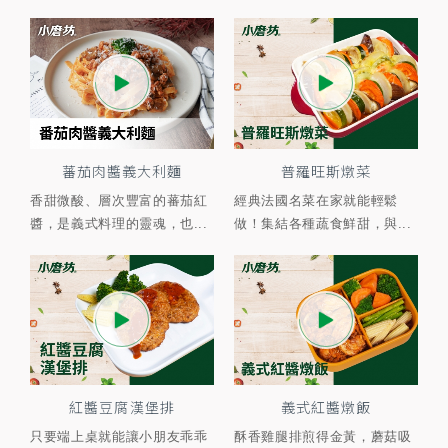
蕃茄肉醬義大利麵
普羅旺斯燉菜
香甜微酸、層次豐富的蕃茄紅
經典法國名菜在家就能輕鬆
醬，是義式料理的靈魂，也...
做！集結各種蔬食鮮甜，與...
紅醬豆腐漢堡排
義式紅醬燉飯
只要端上桌就能讓小朋友乖乖
酥香雞腿排煎得金黃，蘑菇吸