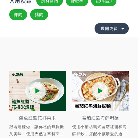
常用搜尋
所有食譜
舒肥棒
蛋(製品)
雞肉
豬肉
展開更多
鮭魚紅醬花椰菜米
蕃茄紅醬海鮮焗麵
跟著這樣做，讓你吃的無負擔
使用小磨坊義式蕃茄紅醬和海
又美味；使用天然香辛料烹...
鮮拌炒，搭配小孩最愛的通...