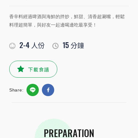
PREPARATION
香辛料經過啤酒與海鮮的拌炒，鮮甜、清香超涮嘴，輕鬆
準備食材及配料
料理超簡單，與好友一起邊喝邊吃最享受！
食材
2-4
15
人份
分鐘
檸檬
1/2
顆
奶油
20
公克
下載食譜
蔥花
適量
公克
Share:
碎花生
10
公克
蛤蜊
300
公克
草蝦
10
尾
PREPARATION