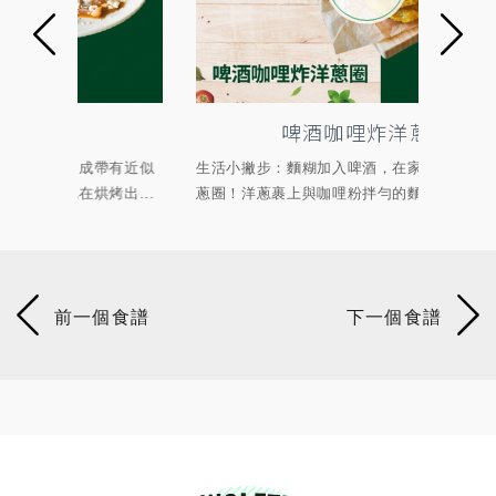
啤酒咖哩炸洋蔥圈
有近似
生活小撇步：麵糊加入啤酒，在家輕鬆炸出酥脆洋
顛覆
...
蔥圈！洋蔥裹上與咖哩粉拌勻的麵糊酥炸，起鍋...
燒醬、