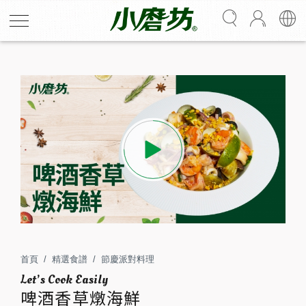
啤酒香草燉海鮮
香辛料經過啤酒與海鮮的拌炒，鮮甜、清香超涮嘴，輕鬆
料理超簡單，與好友一起邊喝邊吃最享受！
首頁
精選食譜
節慶派對料理
2-4
15
人份
分鐘
啤酒香草燉海鮮