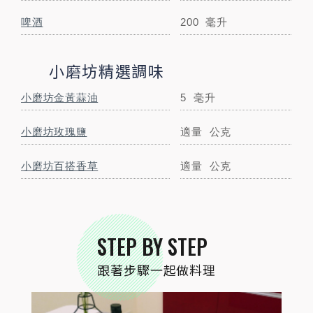
啤酒
200
毫升
小磨坊精選調味
小磨坊金黃蒜油
5
毫升
小磨坊玫瑰鹽
適量
公克
STEP
01
食材大集合。
小磨坊百搭香草
適量
公克
STEP BY STEP
跟著步驟一起做料理