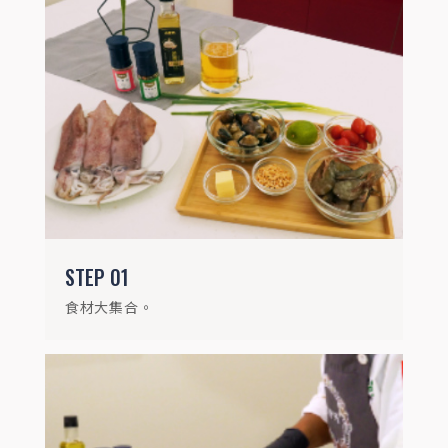
STEP
02
蛤蜊泡水吐沙、檸檬四開、下酒花生敲碎、
透抽切圈
STEP
01
食材大集合。