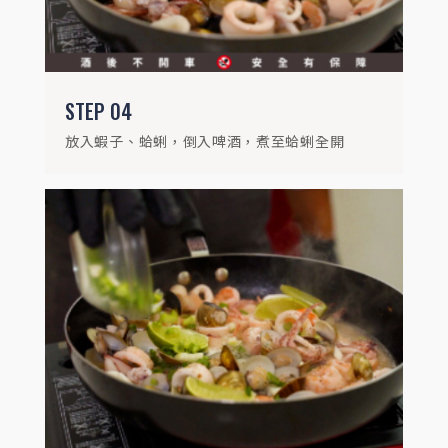
STEP
04
放入蝦子、蛤蜊，倒入啤酒，煮至蛤蜊全開
STEP
06
起鍋後撒上花生碎即完成