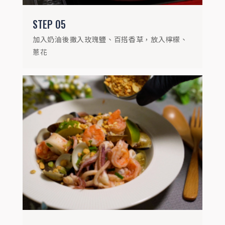
STEP
05
加入奶油後撒入玫瑰鹽、百搭香草，放入檸檬、
蔥花