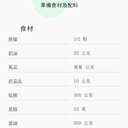
準備食材及配料
透抽
300
公克
啤酒
200
毫升
食材
小磨坊精選調味
檸檬
1/2
顆
小磨坊金黃蒜油
5
毫升
奶油
20
公克
小磨坊玫瑰鹽
適量
公克
蔥花
適量
公克
小磨坊百搭香草
適量
公克
碎花生
10
公克
STEP BY STEP
蛤蜊
300
公克
跟著步驟一起做料理
草蝦
10
尾
透抽
300
公克