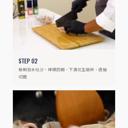
STEP
03
鍋中倒入少許金黃蒜油，放入透抽煎香
STEP
02
蛤蜊泡水吐沙、檸檬四開、下酒花生敲碎、透抽
切圈
STEP
04
放入蝦子、蛤蜊，倒入啤酒，煮至蛤蜊全開