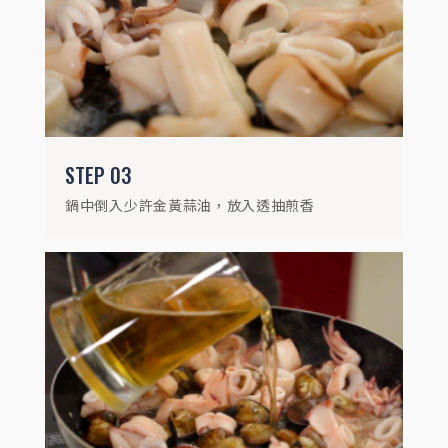
STEP
03
鍋中倒入少許金黃蒜油，放入透抽煎香
STEP
05
加入奶油後撒入玫瑰鹽、百搭香草，放入檸
檬、蔥花