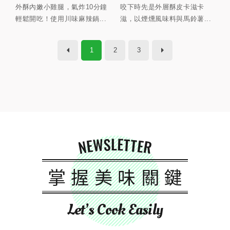
外酥內嫩小雞腿，氣炸10分鐘
咬下時先是外層酥皮卡滋卡
輕鬆開吃！使用川味麻辣鍋...
滋，以煙燻風味料與馬鈴薯...
1
2
3
NEWSLETTER
掌握美味關鍵
Let’s Cook Easily