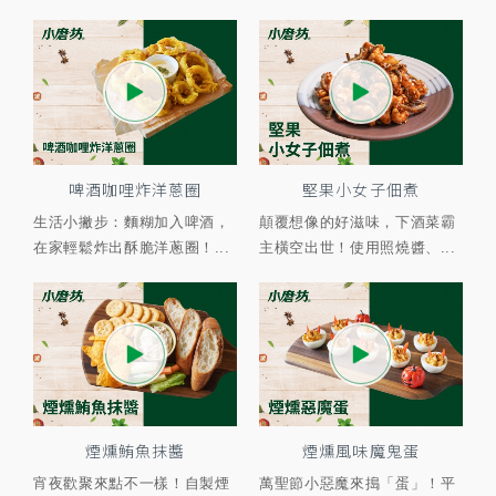
啤酒咖哩炸洋蔥圈
堅果小女子佃煮
生活小撇步：麵糊加入啤酒，
顛覆想像的好滋味，下酒菜霸
在家輕鬆炸出酥脆洋蔥圈！...
主橫空出世！使用照燒醬、...
煙燻鮪魚抹醬
煙燻風味魔鬼蛋
宵夜歡聚來點不一樣！自製煙
萬聖節小惡魔來搗「蛋」！平