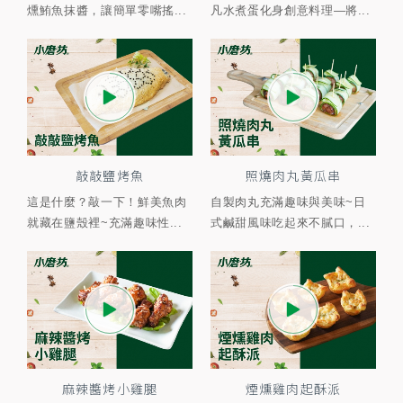
燻鮪魚抹醬，讓簡單零嘴搖...
凡水煮蛋化身創意料理—將...
敲敲鹽烤魚
照燒肉丸黃瓜串
這是什麼？敲一下！鮮美魚肉
自製肉丸充滿趣味與美味~日
就藏在鹽殼裡~充滿趣味性...
式鹹甜風味吃起來不膩口，...
麻辣醬烤小雞腿
煙燻雞肉起酥派