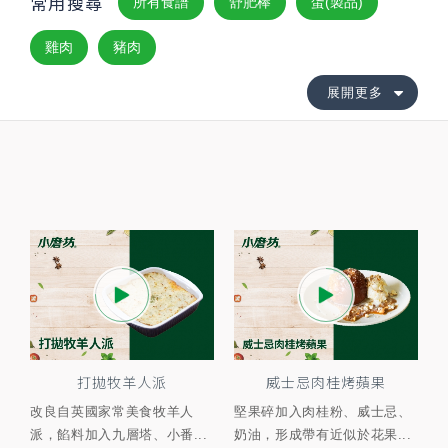
常用搜尋
所有食譜
舒肥棒
蛋(製品)
雞肉
豬肉
展開更多
打拋牧羊人派
威士忌肉桂烤蘋果
改良自英國家常美食牧羊人
堅果碎加入肉桂粉、威士忌、
派，餡料加入九層塔、小番...
奶油，形成帶有近似於花果...