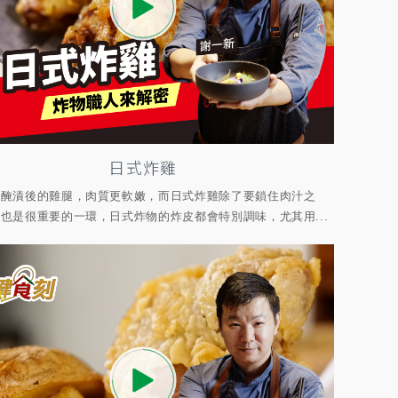
日式炸雞
粉醃漬後的雞腿，肉質更軟嫩，而日式炸雞除了要鎖住肉汁之
也是很重要的一環，日式炸物的炸皮都會特別調味，尤其用...