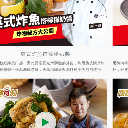
英式炸魚搭檸檬奶醬
較細緻的口感，因此要搭配光滑酥脆的外皮，利用脆皮鱗片炸
用醃肉
粉體特性作為基底漿粉，再藉由啤酒與泡打粉中的泡泡使得...
外，外皮