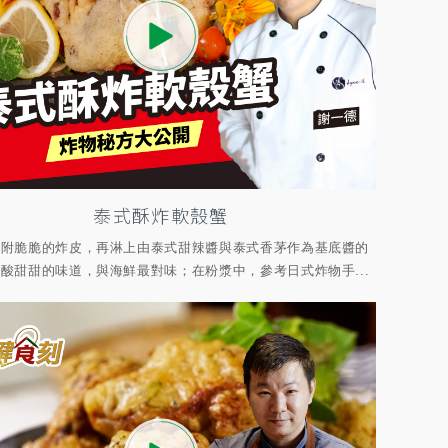
泰式酥炸軟殼蟹
沾附脆脆的炸皮，再淋上由泰式甜辣醬與泰式香茅作為基底醬的
酸甜甜的味道，與海鮮最對味；在粉漿中，參考日式炸物手...