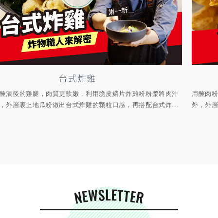
台式炸雞
醃漬後的雞腿，肉質更軟嫩，利用脆皮鱗片炸雞粉粉漿將肉汁
用醃肉
，外層裹上地瓜粉做出台式炸雞的顆粒口感，再搭配台式炸...
外，外層
NEWSLETTER