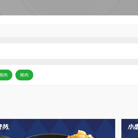
雞肉
豬肉