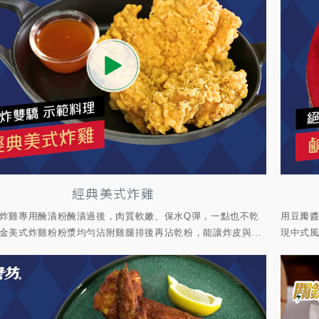
經典美式炸雞
炸雞專用醃漬粉醃漬過後，肉質軟嫩、保水Q彈，一點也不乾
用豆瓣
金美式炸雞粉粉漿均勻沾附雞腿排後再沾乾粉，能讓炸皮與...
現中式風