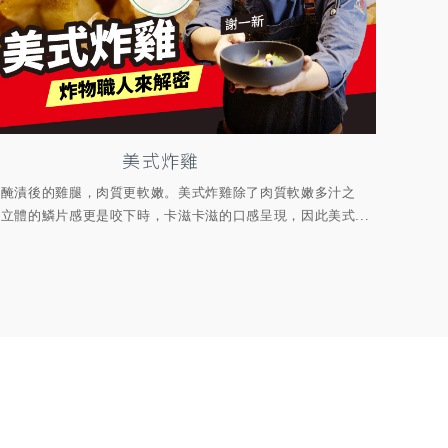
美式炸雞
粉醃漬後的雞腿，肉質更軟嫩。美式炸雞除了肉質軟嫩多汁之
立體的鱗片感更是咬下時，卡滋卡滋的口感呈現，因此美式...