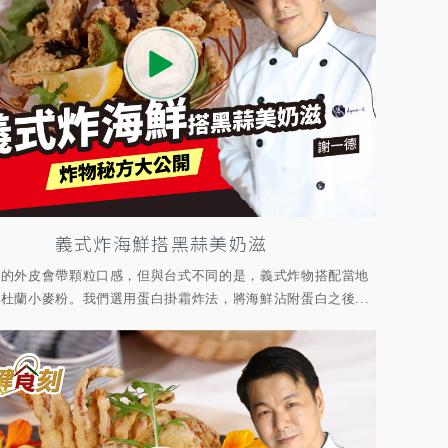
義式炸海鮮搭黑蒜美奶滋
物的外皮會帶顆粒口感，但與台式不同的是，義式炸物搭配當地
杜蘭小麥粉。我們選用蛋白掛霜炸法，將海鮮沾附蛋白之後...