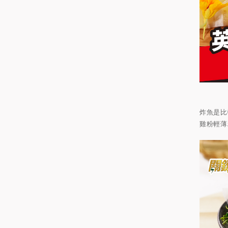
炸魚是比
雞粉輕薄