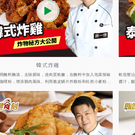
韓式炸雞
用醃料醃漬，去除腥味，使肉質軟嫩，在醃料中加入泡菜辣椒
軟殼蟹
咖哩粉，增添雞肉風味。利用脆皮鱗片炸雞粉和杜然小麥粉...
醬汁，酸