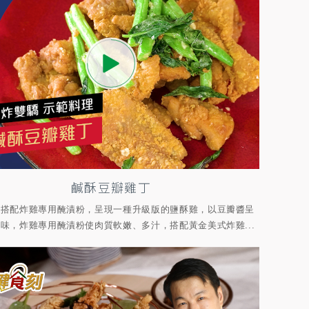
鹹酥豆瓣雞丁
醬搭配炸雞專用醃漬粉，呈現一種升級版的鹽酥雞，以豆瓣醬呈
味，炸雞專用醃漬粉使肉質軟嫩、多汁，搭配黃金美式炸雞...