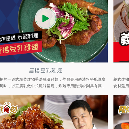
唐揚豆乳雞翅
揚的一道式粉漿炸物手法醃漬雞翅，炸雞專用醃漬粉搭配豆腐
義式炸
風味，以豆腐乳做中式風味呈現，炸雞專用醃漬粉則具有讓...
食材選用