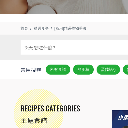
首頁
精選食譜
[商用]精選炸物手法
常用搜尋
所有食譜
舒肥棒
蛋(製品)
RECIPES CATEGORIES
主題食譜