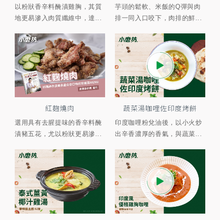
以粉狀香辛料醃漬雞胸，其質
芋頭的鬆軟、米飯的Q彈與肉
地更易滲入肉質纖維中，達...
排一同入口咬下，肉排的鮮...
紅麴燒肉
蔬菜湯咖哩佐印度烤餅
選用具有去腥提味的香辛料醃
印度咖哩粉兌油後，以小火炒
漬豬五花，尤以粉狀更易滲...
出辛香濃厚的香氣，與蔬菜...