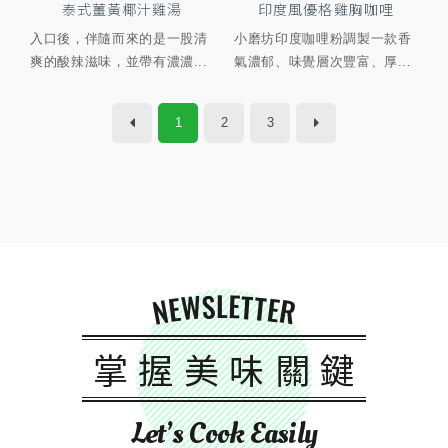
泰式薑黃椰汁雞湯
印度風優格雞胸咖哩
入口後，伴隨而來的是一股清
小磨坊印度咖哩粉調製一款香
爽的酸辣滋味，並帶有濃濃...
氣濃郁、味覺層次豐富、厚...
1
2
3
NEWSLETTER
掌握美味關鍵
Let’s Cook Easily