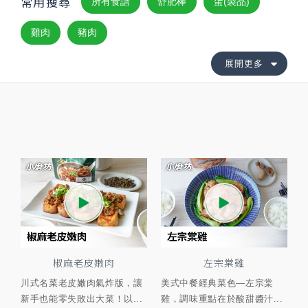
常用搜尋
所有食譜
舒肥棒
蛋(製品)
雞肉
豬肉
展開更多
椒麻老皮嫩肉
左宗棠雞
川式名菜老皮嫩肉氣炸版，讓
美式中餐經典菜色—左宗棠
新手也能零失敗出大菜！以...
雞，調味重點在於酸甜醬汁...