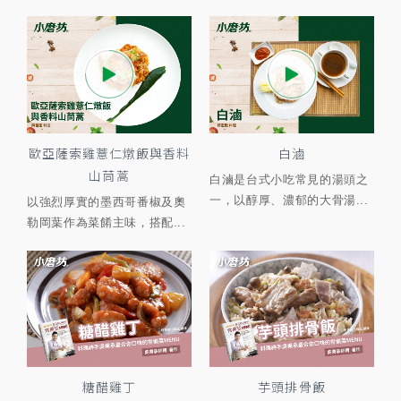
歐亞薩索雞薏仁燉飯與香料
白滷
山茼蒿
白滷是台式小吃常見的湯頭之
一，以醇厚、濃郁的大骨湯...
以強烈厚實的墨西哥番椒及奧
勒岡葉作為菜餚主味，搭配...
糖醋雞丁
芋頭排骨飯