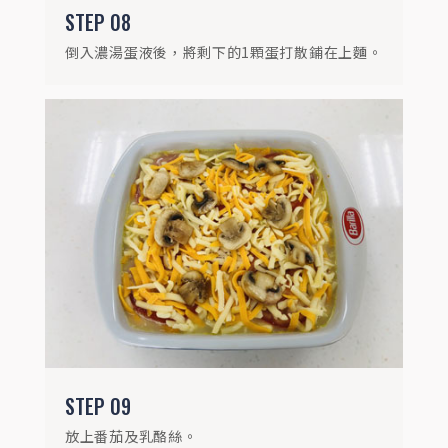
STEP
08
倒入濃湯蛋液後，將剩下的1顆蛋打散鋪在上麵。
STEP
10
送進烤箱約烤15-20分鐘。
STEP
09
放上番茄及乳酪絲。