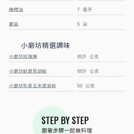
STEP BY STEP
橄欖油
7
毫升
跟著步驟一起做料理
蘑菇
5
朵
STEP
01
小磨坊精選調味
蔬菜清洗後，洋蔥、蘑菇、番茄切片備用。
小磨坊玫瑰鹽
些許
公克
小磨坊鮮磨黑胡椒
些許
公克
STEP
02
培根切丁、南瓜刨絲。
小磨坊乳香玉米濃湯粉
50
公克
STEP BY STEP
跟著步驟一起做料理