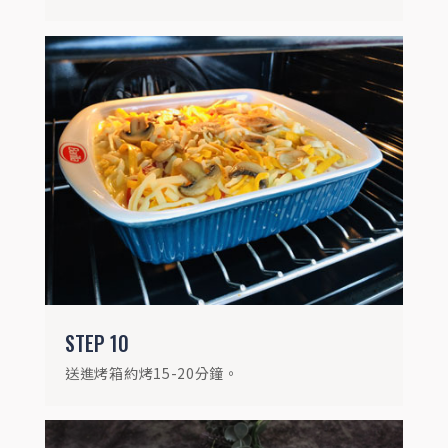
STEP
11
烘蛋出爐，最後撒上黑胡椒點綴後上桌。
STEP
10
送進烤箱約烤15-20分鐘。