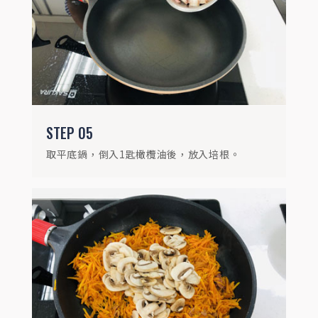
STEP
06
放入南瓜、洋蔥、蘑菇，炒軟後加入玫瑰鹽
作調味。
STEP
05
取平底鍋，倒入1匙橄欖油後，放入培根。