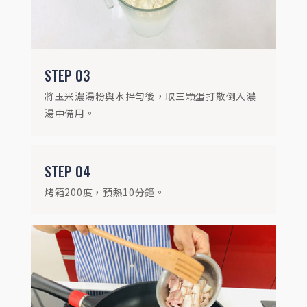
STEP
03
將玉米濃湯粉與水拌勻後，取三顆蛋打散倒入濃
湯中備用。
STEP
05
取平底鍋，倒入1匙橄欖油後，放入培根。
STEP
04
烤箱200度，預熱10分鐘。