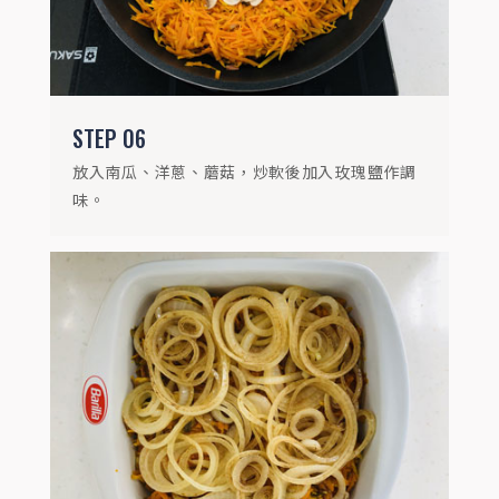
STEP
07
取一有深度烤盤，將炒過的食材鋪於烤盤底
部。
STEP
06
放入南瓜、洋蔥、蘑菇，炒軟後加入玫瑰鹽作調
味。
STEP
08
倒入濃湯蛋液後，將剩下的1顆蛋打散鋪在
上麵。