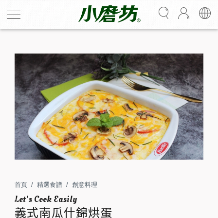
義式南瓜什錦烘蛋
首頁
精選食譜
創意料理
以高營養價值的南瓜搭配濃郁奶香的濃湯混入蛋液，讓烘
蛋的口感更多元。
義式南瓜什錦烘蛋