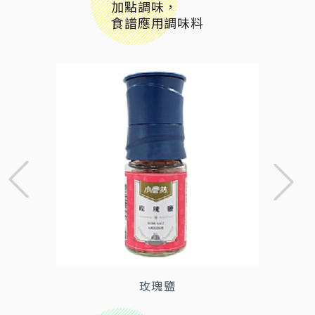
加點調味，
食譜應用調味料
玫瑰鹽