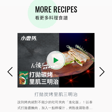
MORE RECIPES
看更多料理食譜
打拋炭烤里肌三明治
炭烤
到烤肉絕對不能少的吐司夾肉「進化版」！以泰
烤肉備料醃&刷一包
打拋醬醃肉，加入一點檸檬汁，烤熟後羅勒香...
雞肉，燒烤過後，麻油