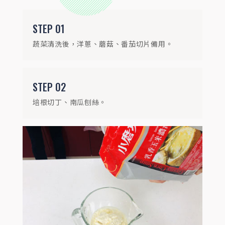
STEP
01
蔬菜清洗後，洋蔥、蘑菇、番茄切片備用。
STEP
03
STEP
02
將玉米濃湯粉與水拌勻後，取三顆蛋打散倒
培根切丁、南瓜刨絲。
入濃湯中備用。
STEP
04
烤箱200度，預熱10分鐘。