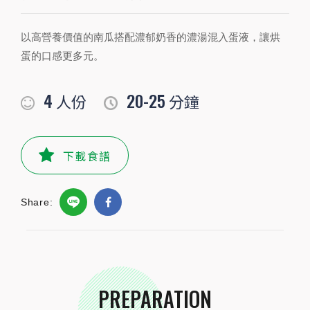
4
20-25
人份
分鐘
以高營養價值的南瓜搭配濃郁奶香的濃湯混入蛋液，讓烘
蛋的口感更多元。
PREPARATION
準備食材及配料
4
20-25
人份
分鐘
食材
下載食譜
牛蕃茄
1 顆
顆
培根
4
片
Share:
洋蔥
1
顆
雞蛋
4
顆
PREPARATION
熱水
200
毫升