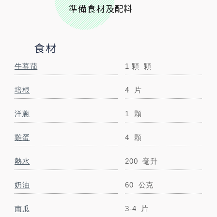
準備食材及配料
奶油
60
公克
南瓜
3-4
片
食材
橄欖油
7
毫升
牛蕃茄
1 顆
顆
蘑菇
5
朵
培根
4
片
洋蔥
1
顆
小磨坊精選調味
雞蛋
4
顆
小磨坊玫瑰鹽
些許
公克
熱水
200
毫升
小磨坊鮮磨黑胡椒
些許
公克
奶油
60
公克
小磨坊乳香玉米濃湯粉
50
公克
南瓜
3-4
片