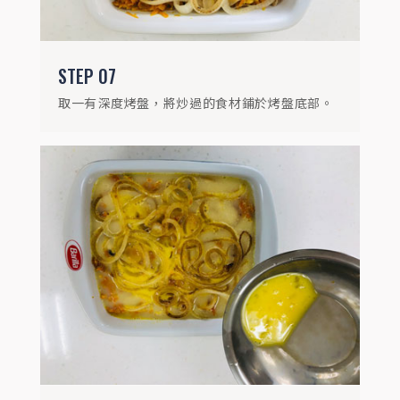
STEP
07
取一有深度烤盤，將炒過的食材鋪於烤盤底部。
STEP
09
放上番茄及乳酪絲。