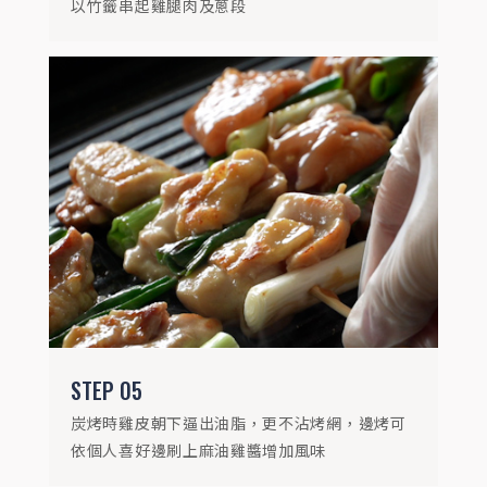
以竹籤串起雞腿肉及蔥段
STEP
06
將雞腿肉烤至全熟且兩面金黃，撒上芝麻點
綴即可盛盤
STEP
05
炭烤時雞皮朝下逼出油脂，更不沾烤網，邊烤可
依個人喜好邊刷上麻油雞醬增加風味