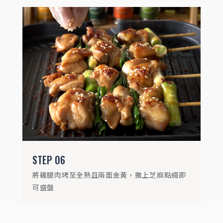
STEP
06
將雞腿肉烤至全熟且兩面金黃，撒上芝麻點綴即
可盛盤