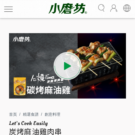
炭烤麻油雞肉串
烤肉備料醃&刷一包就夠！以麻油雞風味鍋醬醃製雞肉，燒
烤過後，麻油香更加醇厚濃郁，口感鹹香得宜，搭配甜甜
大蔥，秋天吃正對味！
首頁
精選食譜
創意料理
3
15
炭烤麻油雞肉串
人份
分鐘