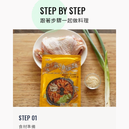
STEP
02
STEP BY STEP
所有食材洗淨，大蔥切段，雞腿切塊備用
跟著步驟一起做料理
STEP
03
雞肉加入小磨坊台味麻油雞風味鍋醬，醃製
STEP
01
30分鐘
食材準備