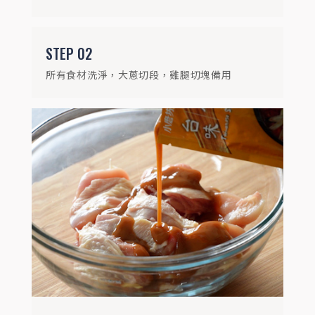
STEP
02
所有食材洗淨，大蔥切段，雞腿切塊備用
STEP
04
以竹籤串起雞腿肉及蔥段