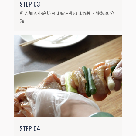
STEP
03
雞肉加入小磨坊台味麻油雞風味鍋醬，醃製30分
鐘
STEP
05
炭烤時雞皮朝下逼出油脂，更不沾烤網，邊
烤可依個人喜好邊刷上麻油雞醬增加風味
STEP
04