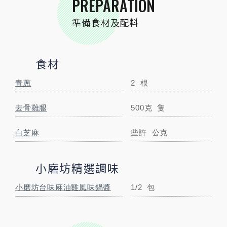
PREPARATION
STEP BY STEP
準備食材及配料
跟著步驟一起做料理
食材
青蔥
2
根
去骨雞腿
500克
隻
白芝麻
些許
公克
小磨坊精選調味
STEP
01
食材準備
小磨坊台味麻油雞風味鍋醬
1/2
包