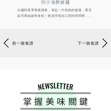
叻沙海鮮披薩
打拋炭烤里肌三
撲鼻，拿起一片熱熱的披薩，看見
說到烤肉絕對不能少的吐司夾肉「
！餅皮停留在口腔的時間裡，...
式打拋醬醃肉，加入一點檸檬汁，烤熟
NEWSLETTER
掌握美味關鍵