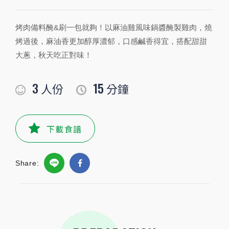
烤肉備料醃&刷一包就夠！以麻油雞風味鍋醬醃製雞肉，燒
PREPARATION
烤過後，麻油香更加醇厚濃郁，口感鹹香得宜，搭配甜甜
準備食材及配料
大蔥，秋天吃正對味！
食材
3
15
人份
分鐘
青蔥
2
根
去骨雞腿
500克
隻
下載食譜
白芝麻
些許
公克
Share:
小磨坊精選調味
小磨坊台味麻油雞風味鍋醬
1/2
包