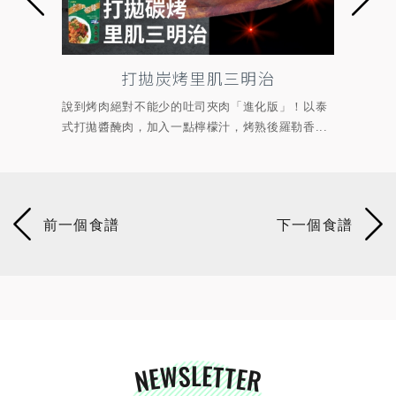
三明治
炭烤麻油雞肉串
肉「進化版」！以泰
烤肉備料醃&刷一包就夠！以麻油雞風味鍋醬醃製
烤熟後羅勒香...
雞肉，燒烤過後，麻油香更加醇厚濃郁，口感鹹..
NEWSLETTER