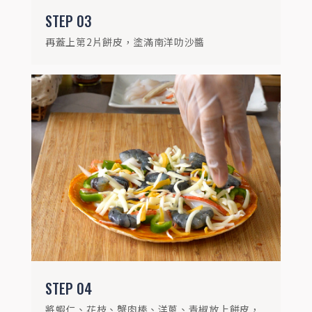
STEP
03
再蓋上第2片餅皮，塗滿南洋叻沙醬
STEP
05
烤箱預熱200度，烤約10-12分鐘，等待海鮮
烤熟、起司融化且整體呈金黃色，就可以開
動囉！(依各個烤箱功率不同可再做調整)
STEP
04
將蝦仁、花枝、蟹肉棒、洋蔥、青椒放上餅皮，