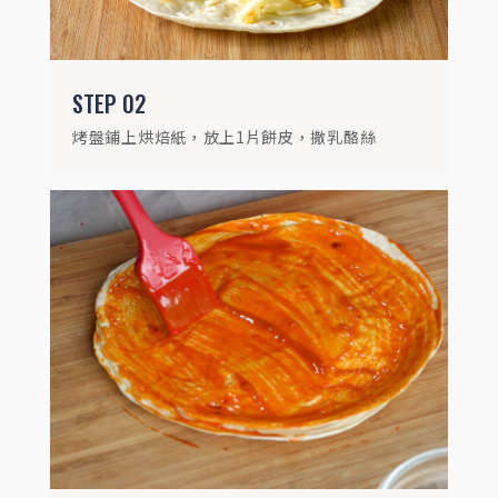
STEP
02
烤盤鋪上烘焙紙，放上1片餅皮，撒乳酪絲
STEP
04
將蝦仁、花枝、蟹肉棒、洋蔥、青椒放上餅
皮，再撒上乳酪絲