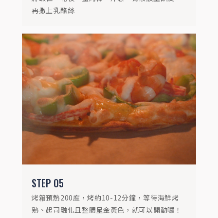
再撒上乳酪絲
STEP
05
烤箱預熱200度，烤約10-12分鐘，等待海鮮烤
熟、起司融化且整體呈金黃色，就可以開動囉！