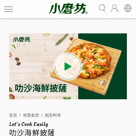
叻沙海鮮披薩
出爐時香茅香氣撲鼻，拿起一片熱熱的披薩，看見起司牽
絲超有食欲！餅皮停留在口腔的時間裡，嘗得到蝦仁的
甜、青椒與洋蔥的脆，以及叻沙醬的濃郁香辣！
首頁
精選食譜
創意料理
3
20
叻沙海鮮披薩
人份
分鐘