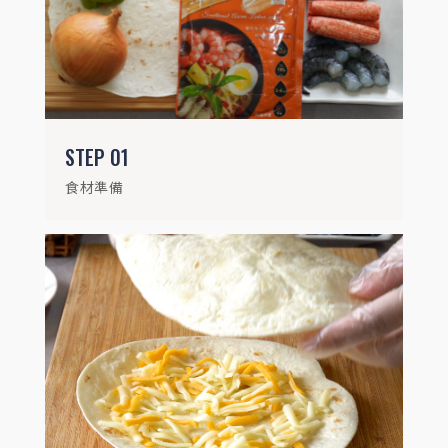
烤盤鋪上烘焙紙，放上1片餅皮，撒乳酪絲
STEP
01
食材準備
STEP
03
再蓋上第2片餅皮，塗滿南洋叻沙醬