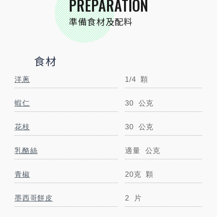
PREPARATION
準備食材及配料
蟹肉棒
30
克
小磨坊精選調味
食材
小磨坊南洋叻沙醬
1/3
包
洋蔥
1/4
顆
STEP BY STEP
蝦仁
30
公克
跟著步驟一起做料理
花枝
30
公克
乳酪絲
適量
公克
青椒
20克
顆
墨西哥餅皮
2
片