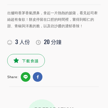
出爐時香茅香氣撲鼻，拿起一片熱熱的披薩，看見起司牽
PREPARATION
絲超有食欲！餅皮停留在口腔的時間裡，嘗得到蝦仁的
準備食材及配料
甜、青椒與洋蔥的脆，以及叻沙醬的濃郁香辣！
食材
3
20
人份
分鐘
洋蔥
1/4
顆
蝦仁
30
公克
下載食譜
花枝
30
公克
Share:
乳酪絲
適量
公克
青椒
20克
顆
墨西哥餅皮
2
片