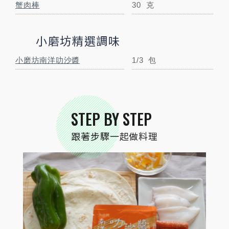
蟹肉棒
30
克
小磨坊精選調味
STEP
01
食材準備
小磨坊南洋叻沙醬
1/3
包
STEP BY STEP
跟著步驟一起做料理
STEP
02