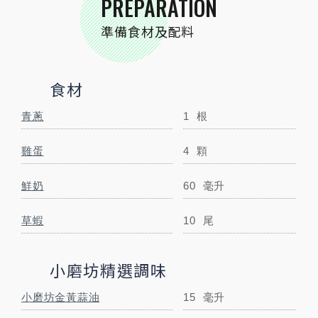
PREPARATION
小磨坊金黃蒜油
15
毫升
準備食材及配料
小磨坊萬用胡椒鹽
適量
公克
小磨坊蒜香黑胡椒
適量
公克
食材
STEP BY STEP
青蔥
1
根
跟著步驟一起做料理
雞蛋
4
顆
鮮奶
60
毫升
草蝦
10
尾
小磨坊精選調味
小磨坊金黃蒜油
15
毫升