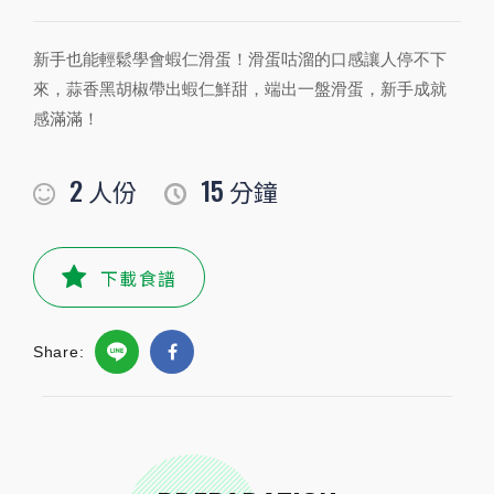
新手也能輕鬆學會蝦仁滑蛋！滑蛋咕溜的口感讓人停不下
PREPARATION
來，蒜香黑胡椒帶出蝦仁鮮甜，端出一盤滑蛋，新手成就
準備食材及配料
感滿滿！
食材
2
15
人份
分鐘
青蔥
1
根
雞蛋
4
顆
下載食譜
鮮奶
60
毫升
Share:
草蝦
10
尾
小磨坊精選調味