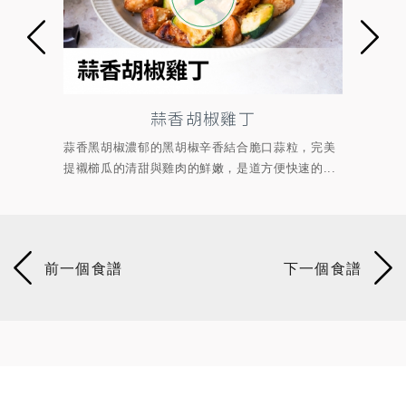
香胡椒雞丁
孜香肉絲
胡椒辛香結合脆口蒜粒，完美
拌以孜然風味料、宮保辣椒段、香菜大
的鮮嫩，是道方便快速的...
現孜然粗曠、濃郁的鹹香、焙烤辣椒段的熟