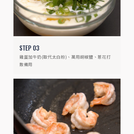
鍋中倒入少許金黃蒜油，放入蝦子煎至變色
取出
STEP
03
雞蛋加牛奶(取代太白粉)、萬用胡椒鹽、蔥花打
散備用
STEP
05
鍋中倒入金黃蒜油，開小火倒入蛋液與蝦
子，用鏟子將蛋汁往中間慢慢推，炒至蛋汁
稍微凝固