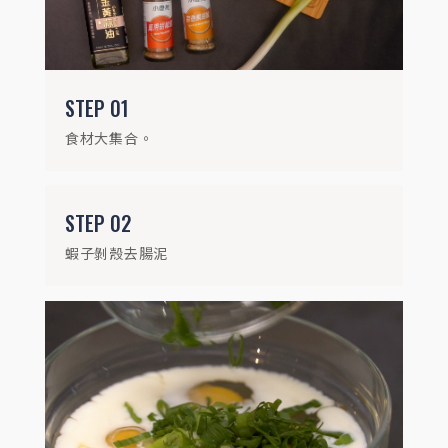
STEP
03
雞蛋加牛奶(取代太白粉)、萬用胡椒鹽、蔥
STEP
01
花打散備用
食材大集合。
STEP
02
蝦子剝殼去腸泥
STEP
04