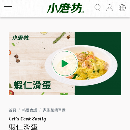
蝦仁滑蛋
新手也能輕鬆學會蝦仁滑蛋！滑蛋咕溜的口感讓人停不下
來，蒜香黑胡椒帶出蝦仁鮮甜，端出一盤滑蛋，新手成就
首頁
精選食譜
家常菜簡單做
感滿滿！
2
15
蝦仁滑蛋
人份
分鐘