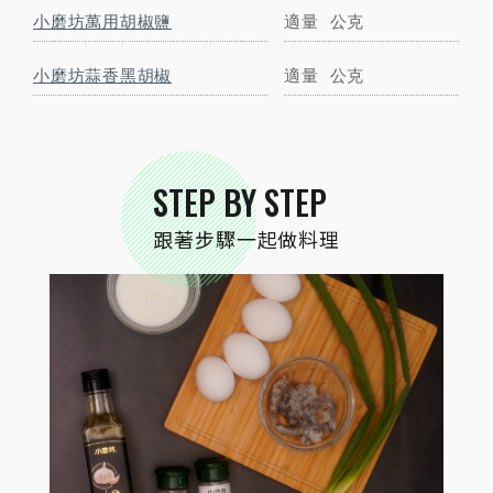
小磨坊萬用胡椒鹽
適量
公克
STEP
01
食材大集合。
小磨坊蒜香黑胡椒
適量
公克
STEP
02
STEP BY STEP
蝦子剝殼去腸泥
跟著步驟一起做料理