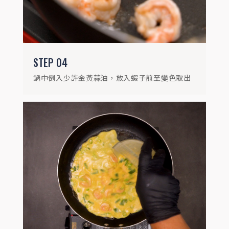
STEP
04
鍋中倒入少許金黃蒜油，放入蝦子煎至變色取出
STEP
06
撒上蒜香黑胡椒拌炒即完成