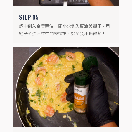
STEP
05
鍋中倒入金黃蒜油，開小火倒入蛋液與蝦子，用
鏟子將蛋汁往中間慢慢推，炒至蛋汁稍微凝固