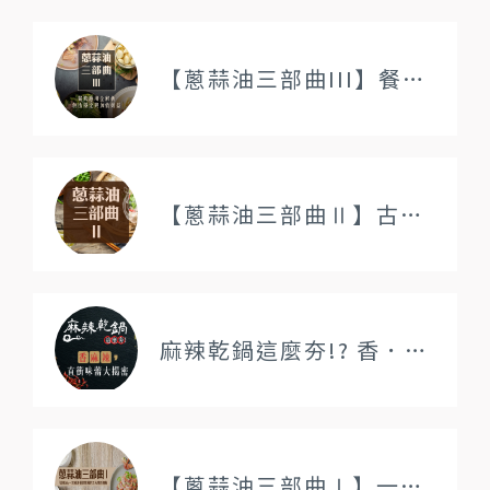
【蔥蒜油三部曲III】餐飲營運穩定加值、標準化香味管理最佳解決方案
【蔥蒜油三部曲Ⅱ】古早味高效率料理與餐廳品牌養成，讓香氣成為品牌資產
麻辣乾鍋這麼夯!? 香．麻．辣直衝味蕾大揭密
【蔥蒜油三部曲Ⅰ】一瓶搞定餐飲三大隱形痛點，輕鬆提升風味