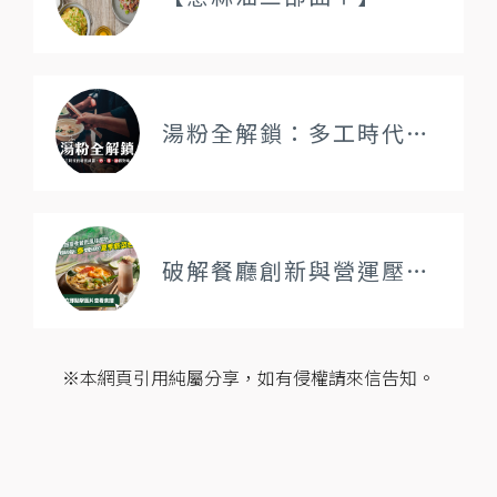
湯粉全解鎖：多工時代的秘密武器，炒、拌、滷都對味！
破解餐廳創新與營運壓力的南洋靈感| 餐飲風味趨勢
※本網頁引用純屬分享，如有侵權請來信告知。