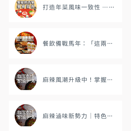
打造年菜風味一致性 ── 餐廳的香氣細節指南
餐飲備戰馬年：「這兩款」成為年菜高峰的隱形功臣
麻辣風潮升級中！掌握三大要素，迎戰決勝關鍵
麻辣滷味新勢力｜特色果香麻辣、清爽解膩滷味攻略｜2025熱門夜市餐飲趨勢