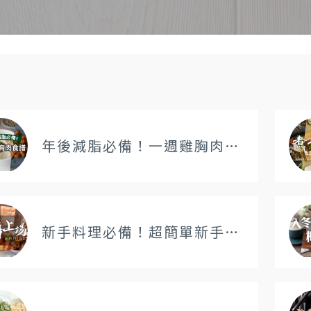
年後減脂必備！一週雞胸肉食譜～一天跟著做一道，一週就學會7道
新手料理必備！超簡單新手食譜推薦：用「主醬」輕鬆跨越下廚門檻