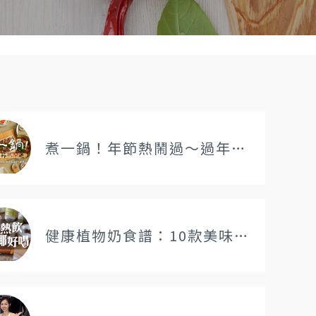
煮一鍋！年節熱鬧過～過年餐桌必備的暖心鍋物及滷鍋，用一包輕鬆做
健康植物奶食譜：10款美味椰奶熱飲輕鬆做