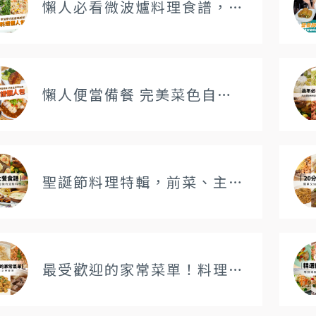
懶人必看微波爐料理食譜，原來微波爐這麼方便 | 高效備餐必學
懶人便當備餐 完美菜色自由配 | 便當食譜懶人包
聖誕節料理特輯，前菜、主餐、熱紅酒食譜一次打包帶走
最受歡迎的家常菜單！料理新手也能輕鬆做，好吃又下班的家常菜推薦