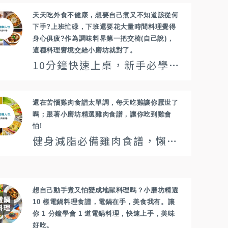
天天吃外食不健康，想要自己煮又不知道該從何
下手?上班忙碌，下班還要花大量時間料理覺得
身心俱疲?作為調味料界第一把交椅(自己說)，
這種料理窘境交給小磨坊就對了。
10分鐘快速上桌，新手必學家常菜，簡單快速料理零失敗 | 懶人快速料理
還在苦惱雞肉食譜太單調，每天吃雞讓你厭世了
嗎；跟著小磨坊精選雞肉食譜，讓你吃到雞會
怕!
健身減脂必備雞肉食譜，懶人包讓你可以輕鬆無腦煮
想自己動手煮又怕變成地獄料理嗎？小磨坊精選
10 樣電鍋料理食譜，電鍋在手，美食我有。讓
你 1 分鐘學會 1 道電鍋料理，快速上手，美味
好吃。