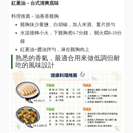
紅蔥油－台式清爽底味
料理推薦－油蔥香雞胸
雞胸抹少量鹽、白胡椒，加入米酒、薑片抓勻
水滾後轉小火，下雞胸煮6-7分鐘， 關火燜8-10分
鐘
紅蔥油+醬油拌勻，淋在雞胸肉上
熟悉的香氣，最適合用來做低調但耐
吃的風味設計