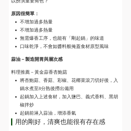
以扮演重要角色？
原因很簡單：
不增加過多熱量
不增加過多熱量
無需爆香工序，也能有「剛起鍋」的味道
口味乾淨，不會如醬料般掩蓋食材原型風味
蒜油－製造開胃與層次感
料理推薦－黃金蒜香杏鮑菇
將杏鮑菇、香菇、彩椒、花椰菜滾刀切好後，入
鍋水煮至8分熟後撈出備用
起鍋加入上述食材，加入鹽巴、義式香料、黑胡
椒拌炒
起鍋前淋入蒜油，增添香氣
用的剛好，清爽也能很有存在感