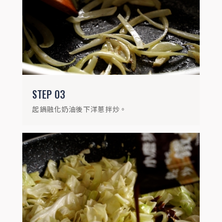
待洋蔥上色後，加入高麗菜及蒜末炒出香氣
後，加入小磨坊鐵板醬翻炒。
STEP
03
起鍋融化奶油後下洋蔥拌炒。
STEP
05
最後下蔥段拌炒均勻，即完成。