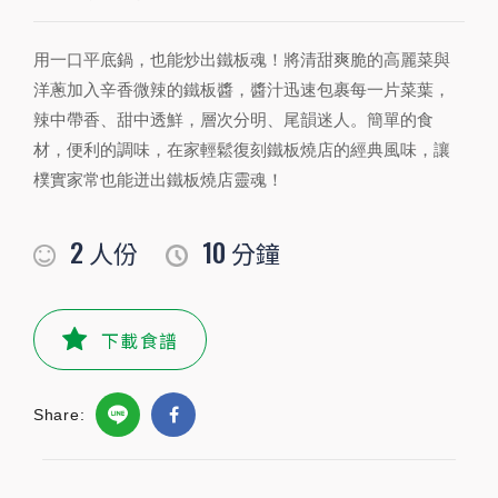
2
10
人份
分鐘
用一口平底鍋，也能炒出鐵板魂！將清甜爽脆的高麗菜與
洋蔥加入辛香微辣的鐵板醬，醬汁迅速包裹每一片菜葉，
辣中帶香、甜中透鮮，層次分明、尾韻迷人。簡單的食
PREPARATION
材，便利的調味，在家輕鬆復刻鐵板燒店的經典風味，讓
準備食材及配料
樸實家常也能迸出鐵板燒店靈魂！
食材
2
10
人份
分鐘
青蔥
2
根
蒜頭
3
顆
下載食譜
洋蔥
1/4
顆
Share:
奶油
10
公克
高麗菜
350
公克