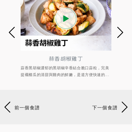
蒜香胡椒雞丁
蒜香黑胡椒濃郁的黑胡椒辛香結合脆口蒜粒，完美
拌以孜然風味
提襯櫛瓜的清甜與雞肉的鮮嫩，是道方便快速的...
現孜然粗曠、濃