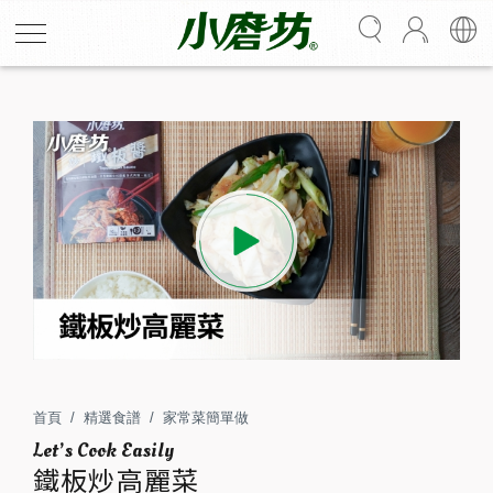
鐵板炒高麗菜
用一口平底鍋，也能炒出鐵板魂！將清甜爽脆的高麗菜與
洋蔥加入辛香微辣的鐵板醬，醬汁迅速包裹每一片菜葉，
辣中帶香、甜中透鮮，層次分明、尾韻迷人。簡單的食
首頁
精選食譜
家常菜簡單做
材，便利的調味，在家輕鬆復刻鐵板燒店的經典風味，讓
鐵板炒高麗菜
樸實家常也能迸出鐵板燒店靈魂！