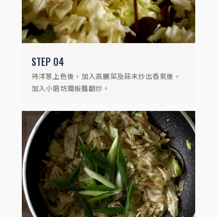
STEP
04
待洋蔥上色後，加入高麗菜及蒜末炒出香氣後，
加入小磨坊鐵板醬翻炒。