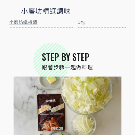
小磨坊精選調味
STEP
01
食材準備
小磨坊鐵板醬
1包
STEP
02
STEP BY STEP
洋蔥切絲、蒜頭切末、蔥切段、高麗菜洗淨
跟著步驟一起做料理
切段備用。