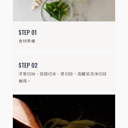
STEP
03
STEP
01
起鍋融化奶油後下洋蔥拌炒。
食材準備
STEP
02
洋蔥切絲、蒜頭切末、蔥切段、高麗菜洗淨切段
備用。
STEP
04