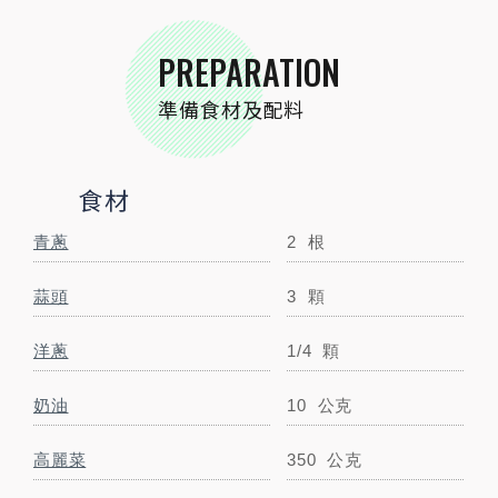
PREPARATION
小磨坊精選調味
準備食材及配料
小磨坊鐵板醬
1包
STEP BY STEP
食材
跟著步驟一起做料理
青蔥
2
根
蒜頭
3
顆
洋蔥
1/4
顆
奶油
10
公克
高麗菜
350
公克