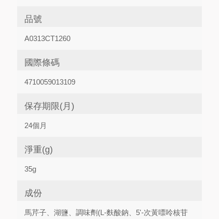
品號
A0313CT1260
國際條碼
4710059013109
保存期限(月)
24個月
淨重(g)
35g
成份
馬芹子、湖鹽、調味劑(L-麩酸鈉、5'-次黃嘌呤核苷