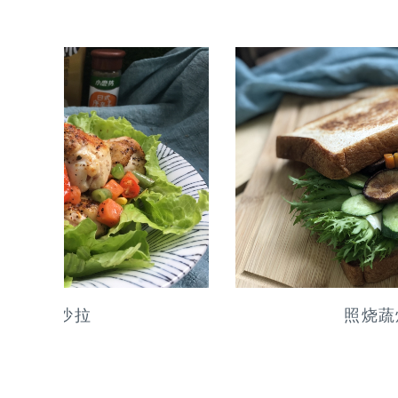
照烧蔬烤三明治