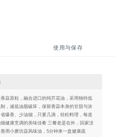
使用与保存
油
级香蒜原粒，融合进口的纯芥花油，采用独特低
机制，减低油脂破坏，保留香蒜本身的甘甜与浓
。省爆香、少油烟，只要几滴，轻松料理，每道
油烟健康烹调的美味佳肴 三餐老是在外，回家没
，善用小磨坊蒜风味油，5分钟来一盘健康蔬