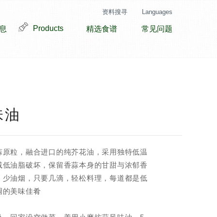
资料搜寻
Languages
Products
息
精选食谱
常见问题
味油
蒜原粒，融合进口的纯芥花油，采用独特低温
减低油脂破坏，保留香蒜本身的甘甜与浓郁香
、少油烟，只要几滴，轻松料理，每道都是低
调的美味佳肴