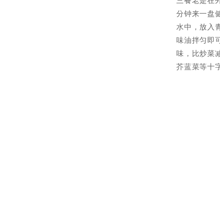
三餐老是在
分钟来一盘
水中，放入青
味油拌匀即
味，比炒菜
芥蓝菜等十