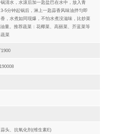
一锅清水，水滚后加一匙盐巴在水中，放入青
3-5分钟起锅后，淋上一匙蒜香风味油拌匀即
爆香，水煮如同现爆，不怕水煮没滋味，比炒菜
%油量。推荐蔬菜：花椰菜、高丽菜、芥蓝菜等
科蔬菜
T1900
190008
蒜头、抗氧化剂(维生素E)