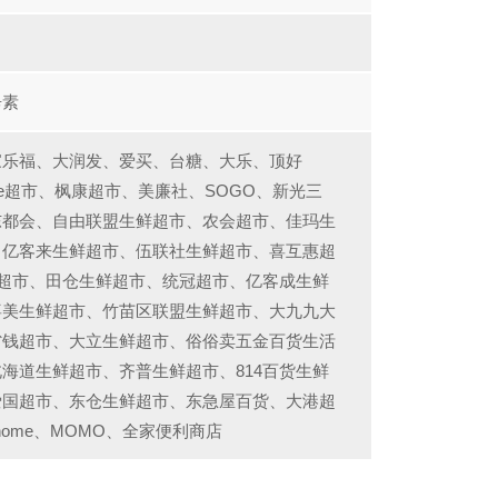
辛素
家乐福、大润发、爱买、台糖、大乐、顶好
come超市、枫康超市、美廉社、SOGO、新光三
东都会、自由联盟生鲜超市、农会超市、佳玛生
、亿客来生鲜超市、伍联社生鲜超市、喜互惠超
8超市、田仓生鲜超市、统冠超市、亿客成生鲜
喜美生鲜超市、竹苗区联盟生鲜超市、大九九大
省钱超市、大立生鲜超市、俗俗卖五金百货生活
海道生鲜超市、齐普生鲜超市、814百货生鲜
爱国超市、东仓生鲜超市、东急屋百货、大港超
home、MOMO、全家便利商店