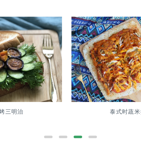
泰式时蔬米披萨