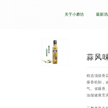
关于小磨坊
最新消
蒜风
精选顶级香
爆香机制，
气。省爆香
油烟健康烹