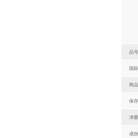
品
国
商品
保存
净重(
成