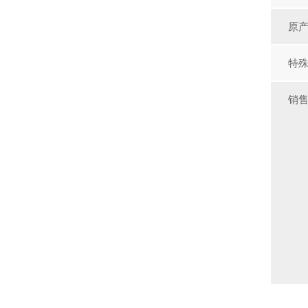
原
特
销