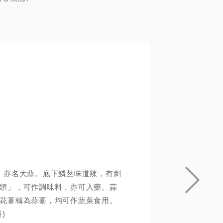
ivum)，亦名大蒜。底下鱗莖味道辣，有刺
頭」，可作調味料，亦可入藥。蒜
花薹稱為蒜薹，均可作蔬菜食用。
)