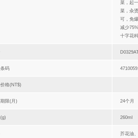
菜，起
菜，汆烫
可，免
减少75
十字花
号
D0329A
际条码
4710059
价格(NT$)
期限(月)
24个月
搜寻
g)
260ml
份
芥花油、