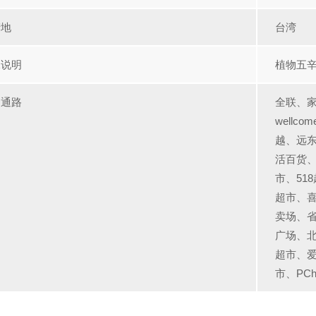
产地
台湾
殊说明
植物五
售通路
全联、
well
越、远
活百货
市、51
超市、
卖场、
广场、北
超市、
市、PC