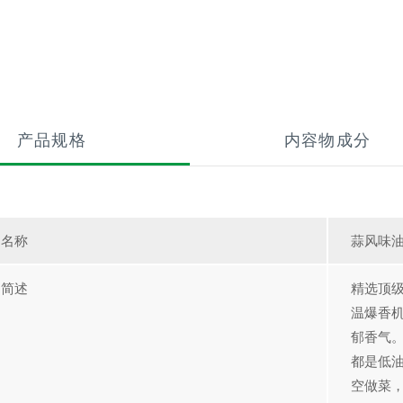
产品规格
内容物成分
品名称
蒜风味
品简述
精选顶
温爆香
郁香气
都是低
空做菜