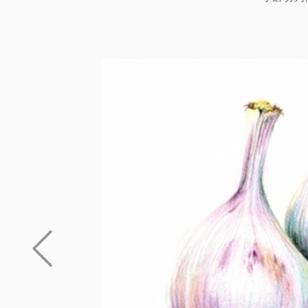
工篩撿，挑選
廠，將製成為