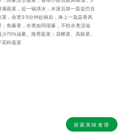
外，回家没空做菜，善用小磨坊蒜风味油，5
健康蔬菜，起一锅清水，水滚后加一匙盐巴在
菜，汆烫3-5分钟起锅后，淋上一匙蒜香风
可，免爆香，水煮如同现爆，不怕水煮没滋
减少75%油量。推荐蔬菜：花椰菜、高丽菜、
字花科蔬菜
探索美味食谱