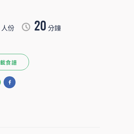
20
人份
分鐘
載食譜
糖，增加口感及甜度。魚片酥脆出爐，淋上甜辣南洋風味醬