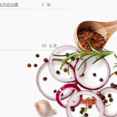
南洋叻沙醬
1
包
罐頭鳳梨汁
10公克
毫升
10
公克