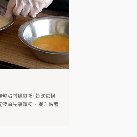
均勻沾附麵包粉(若麵包粉
蛋液前先裹麵粉，提升黏著