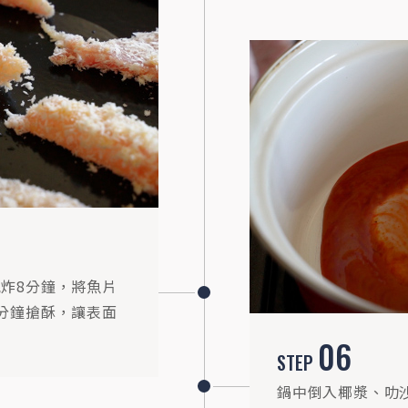
氣炸8分鐘，將魚片
2分鐘搶酥，讓表面
06
STEP
鍋中倒入椰漿、叻