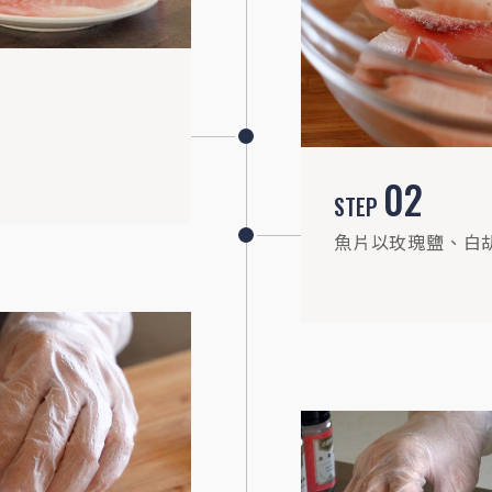
STEP
05
魚片均勻噴油，以180度氣炸8分鐘，將魚
02
片翻面後，再以200度氣炸2分鐘搶酥，讓
STEP
表面更酥脆，完成後保溫備用
魚片以玫瑰鹽、白