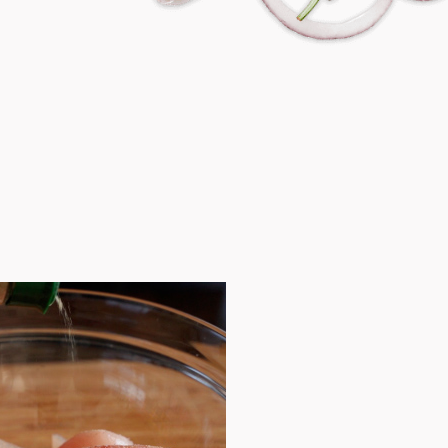
STEP
03
紅甜椒、鳳梨片切小丁