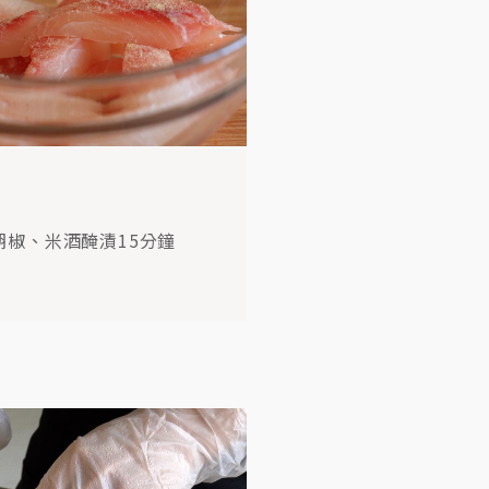
STEP
06
鍋中倒入椰漿、叻沙醬、鳳梨汁，開小火邊
加糖邊拌勻，再加入鳳梨丁、甜椒丁煮至微
收汁
胡椒、米酒醃漬15分鐘