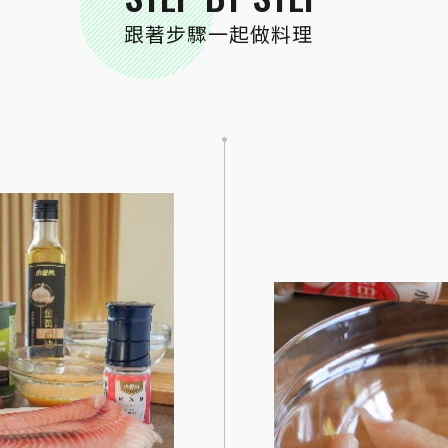
跟著步驟一起做料理
STEP
02
魚片以玫瑰鹽、白胡椒、米酒醃漬15分鐘