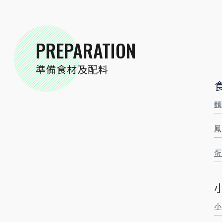
2-3
20
人份
分鐘
PREPARATION
PREPARATION
準備食材及配料
準備食材及配料
食材
麵
麵包粉
適量
公克
鳳
鯛魚片
300
公克
蛋
小磨坊精選調味
小磨坊金黃蒜油
適量
毫升
小
小磨坊南洋叻沙醬
1
包