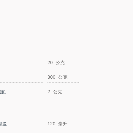
20
公克
鳳梨罐
80公克
罐
300
公克
香菜(裝飾)
2
公克
飾)
2
公克
小磨坊玫瑰鹽
5
公克
椰漿
120
毫升