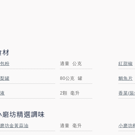
食材
包粉
適量
公克
紅甜椒
紅甜椒
20
公克
梨罐
80公克
罐
鯛魚片
蛋液
2顆
毫升
液
2顆
毫升
香菜(裝
小磨坊精選調味
小磨坊椰漿
120
毫升
磨坊金黃蒜油
適量
毫升
小磨坊
小磨坊白胡椒粉
1
公克