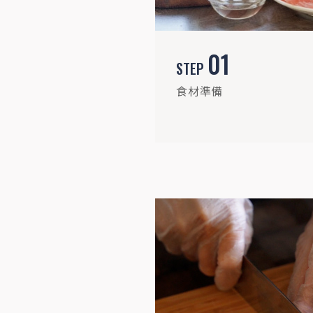
01
STEP
STEP
04
食材準備
魚片先裹蛋液、再均勻沾附麵包粉(若麵包
粉不好沾附，可於裹蛋液前先裹麵粉，提升
黏著性呦)