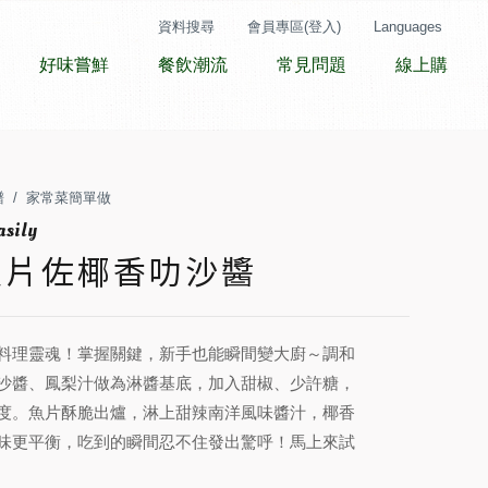
資料搜尋
會員專區(登入)
Languages
好味嘗鮮
餐飲潮流
常見問題
線上購
譜
家常菜簡單做
魚片佐椰香叻沙醬
料理靈魂！掌握關鍵，新手也能瞬間變大廚～調和
沙醬、鳳梨汁做為淋醬基底，加入甜椒、少許糖，
度。魚片酥脆出爐，淋上甜辣南洋風味醬汁，椰香
味更平衡，吃到的瞬間忍不住發出驚呼！馬上來試