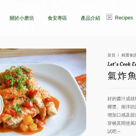
Recipes
關於小磨坊
食安專區
產品介紹
首頁
精選食
氣炸
好的醬汁成就
椰漿、南洋叻
增加口感及甜
穿梭其間使風
試吧～