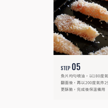
05
STEP
魚片均勻噴油，以180度
翻面後，再以200度氣炸
更酥脆，完成後保溫備用