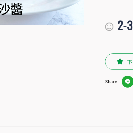
2-3
下
Share:
～調和椰漿、南洋叻沙醬、鳳梨汁做為淋醬基底，加入甜椒、少許
驚呼！馬上來試試吧～