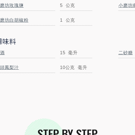
磨坊玫瑰鹽
5
公克
小磨坊
磨坊白胡椒粉
1
公克
二砂糖
10
公克
調味料
酒
15
毫升
二砂糖
頭鳳梨汁
10公克
毫升
STEP BY STEP