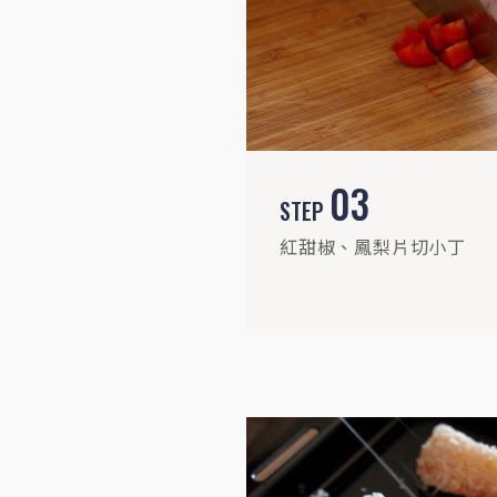
STEP
07
03
椰香叻沙醬淋上魚片、撒香菜即完成
STEP
紅甜椒、鳳梨片切小丁