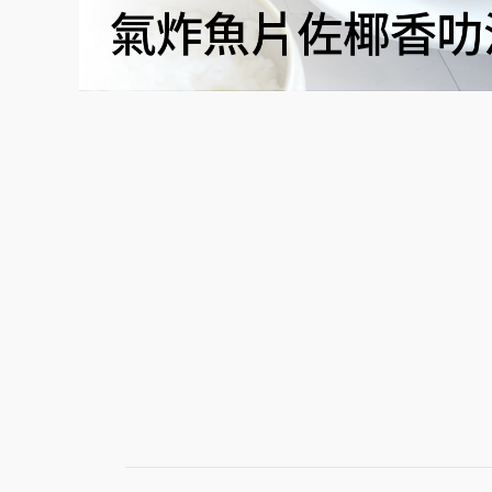
好的醬汁成就料理靈魂！掌握關鍵，新手也能瞬間變大廚
汁，椰香穿梭其間使風味更平衡，吃到的瞬間忍不住發出