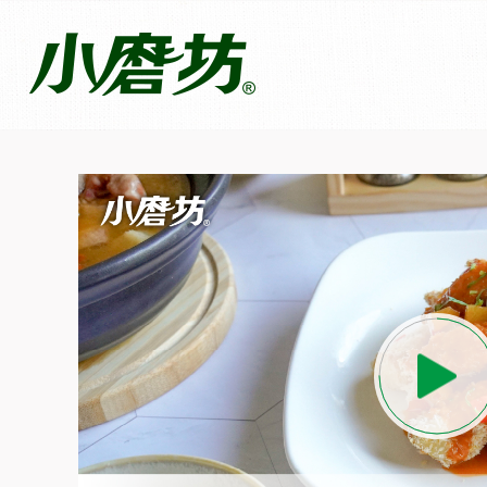
氣炸魚片佐椰香叻沙醬