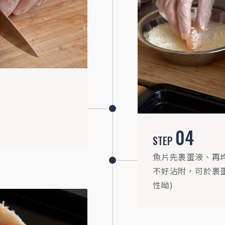
04
STEP
魚片先裹蛋液、再
不好沾附，可於裹
性呦)