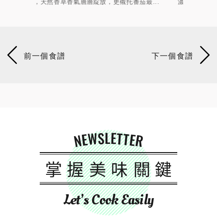
最...
濃，熱騰騰的炒麵裹上濃郁咖哩香氣，每一口都...
與炒
NEWSLETTER
掌握美味關鍵
Let’s Cook Easily