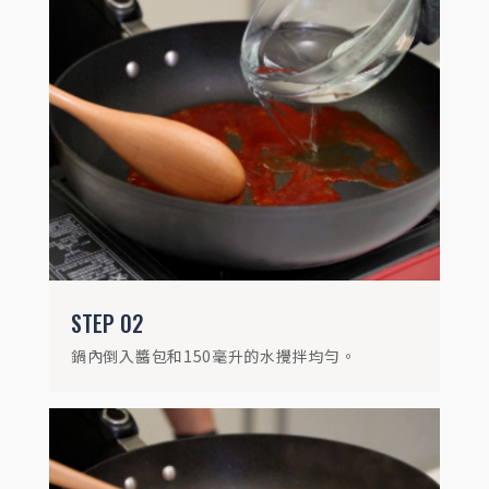
STEP
03
放入年糕條攪拌均勻，大火煮3分鐘至年糕
軟化。
STEP
02
鍋內倒入醬包和150毫升的水攪拌均勻。
STEP
04