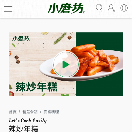
辣炒年糕
嚴選正宗韓國辣椒醬、辣椒粉及多種香辛料製成，口味辣
中帶甜、層次豐富；最適合搭配年糕條和魚板製作辣炒年
糕，濃郁帶勁，讓人銷魂過癮。
首頁
精選食譜
異國料理
2
15
辣炒年糕
人份
分鐘