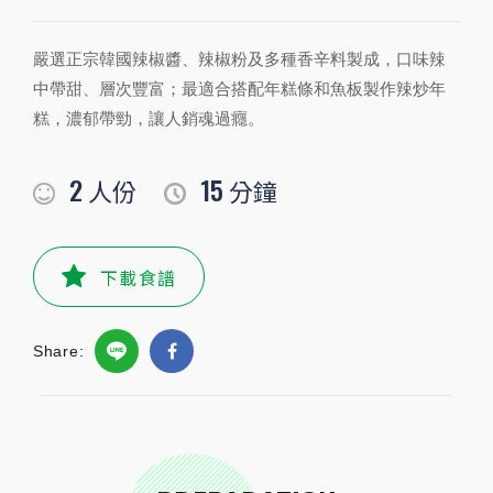
嚴選正宗韓國辣椒醬、辣椒粉及多種香辛料製成，口味辣
PREPARATION
中帶甜、層次豐富；最適合搭配年糕條和魚板製作辣炒年
準備食材及配料
糕，濃郁帶勁，讓人銷魂過癮。
食材
2
15
人份
分鐘
韓式年糕
300
公克
韓式魚板
5-6
片
下載食譜
小磨坊精選調味
Share:
小磨坊韓式年糕醬
100
毫升
STEP BY STEP