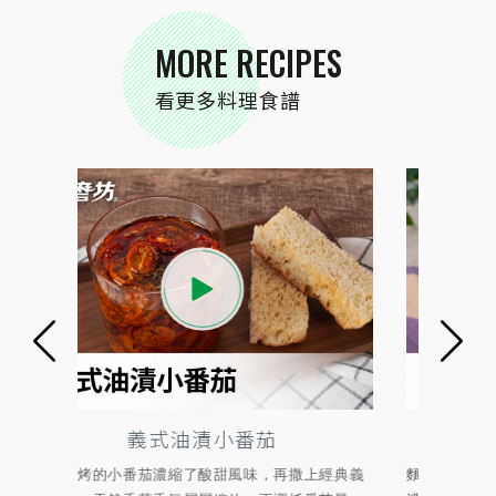
MORE RECIPES
看更多料理食譜
黃金咖哩炒麵
經典義
麵條搭配蔬菜與配料一起拌炒，香氣在鍋中越炒越
金黃