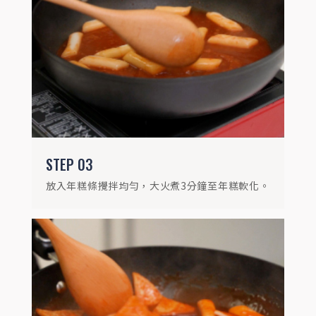
最後加入魚板，中火煮約2分鐘，即可享
用。
STEP
03
放入年糕條攪拌均勻，大火煮3分鐘至年糕軟化。