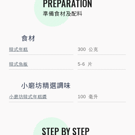
PREPARATION
跟著步驟一起做料理
準備食材及配料
食材
韓式年糕
300
公克
韓式魚板
5-6
片
小磨坊精選調味
STEP
01
食材照
小磨坊韓式年糕醬
100
毫升
STEP BY STEP