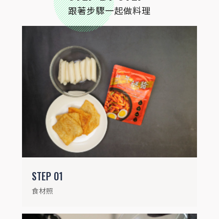
跟著步驟一起做料理
STEP
02
鍋內倒入醬包和150毫升的水攪拌均勻。
STEP
01
食材照