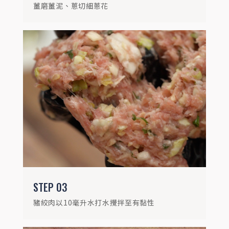
薑磨薑泥、蔥切細蔥花
STEP
04
加入高麗菜、薑泥、蔥花、金黃蒜油、純黑
胡椒粉、玫瑰鹽拌勻
STEP
03
豬絞肉以10毫升水打水攪拌至有黏性