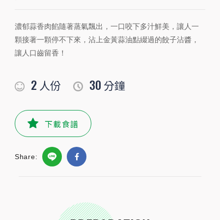
濃郁蒜香肉餡隨著蒸氣飄出，一口咬下多汁鮮美，讓人一
PREPARATION
顆接著一顆停不下來，沾上金黃蒜油點綴過的餃子沾醬，
準備食材及配料
讓人口齒留香！
食材
2
30
人份
分鐘
青蔥
1
根
薑末
10
公克
下載食譜
麵粉
些許
公克
Share:
高麗菜
150
公克
豬絞肉
200
公克
水餃皮
1包