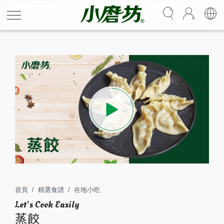
蒸餃
濃郁蒜香肉餡隨著蒸氣飄出，一口咬下多汁鮮美，讓人一
顆接著一顆停不下來，沾上金黃蒜油點綴過的餃子沾醬，
讓人口齒留香！
首頁
精選食譜
在地小吃
2
30
蒸餃
人份
分鐘