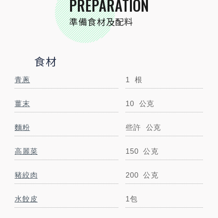
PREPARATION
準備食材及配料
小磨坊精選調味
小磨坊金黃蒜油
10
毫升
食材
小磨坊玫瑰鹽
適量
公克
青蔥
1
根
小磨坊黑胡椒粉
適量
公克
薑末
10
公克
麵粉
些許
公克
調味料
高麗菜
150
公克
醬油
適量
毫升
豬絞肉
200
公克
STEP BY STEP
跟著步驟一起做料理
水餃皮
1包