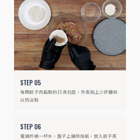
STEP
07
餃子醬油加入少許金黃蒜油，風味更添層次
STEP
05
每顆餃子肉餡取約15克包起，外表拍上少許麵粉
以防沾黏
STEP
06
電鍋外鍋一杯水，盤子上鋪烘焙紙，放入餃子蒸