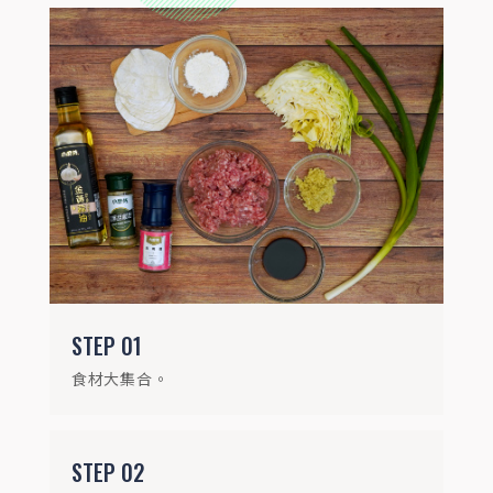
STEP
03
豬絞肉以10毫升水打水攪拌至有黏性
STEP
01
食材大集合。
STEP
02