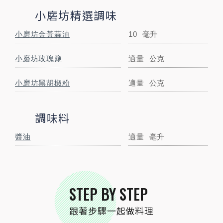
小磨坊精選調味
小磨坊金黃蒜油
10
毫升
小磨坊玫瑰鹽
適量
公克
小磨坊黑胡椒粉
適量
公克
調味料
STEP
01
食材大集合。
醬油
適量
毫升
STEP BY STEP
STEP
02
薑磨薑泥、蔥切細蔥花
跟著步驟一起做料理