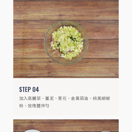
STEP
05
每顆餃子肉餡取約15克包起，外表拍上少許
麵粉以防沾黏
STEP
06
電鍋外鍋一杯水，盤子上鋪烘焙紙，放入餃
STEP
04
子蒸煮，開關跳起即完成
加入高麗菜、薑泥、蔥花、金黃蒜油、純黑胡椒
粉、玫瑰鹽拌勻