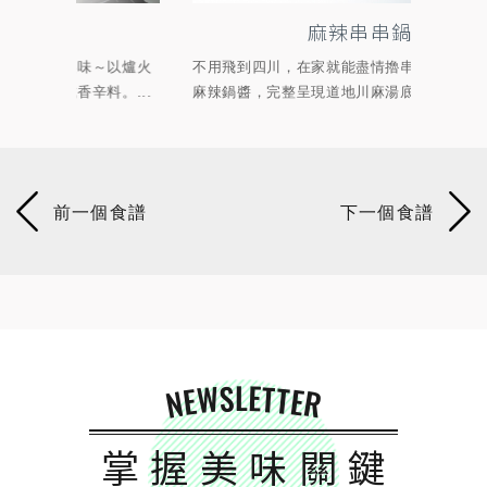
麻辣串串鍋
以爐火
不用飛到四川，在家就能盡情擼串串！使用小磨坊
３步
...
麻辣鍋醬，完整呈現道地川麻湯底，滾燙湯頭澆...
醬汁精
NEWSLETTER
掌握美味關鍵