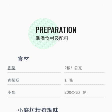
小磨坊精選調味
小磨坊金黃蒜油
2大匙
毫升
PREPARATION
小磨坊紅辣椒粉
3
公克
準備食材及配料
小磨坊玫瑰鹽
2
公克
小磨坊香蒜粒
3
公克
食材
小磨坊白胡椒粉
2
公克
香菜
2根/
公克
小磨坊勁辣十三香
1大匙
青櫛瓜
1
條
STEP BY STEP
小卷
200公克/
尾
跟著步驟一起做料理
小磨坊精選調味