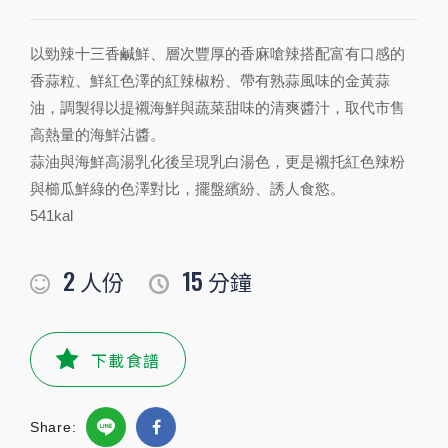
與櫛瓜鮮綠的色澤對比，擺盤繽紛、誘人食慾。
541kal
以勁辣十三香鹹鮮、層次豐厚的香麻嗆辣搭配富有口感的
香蒜粒、鮮紅色澤的紅辣椒粉、帶有熟蒜風味的金黃蒜
2
15
人份
分鐘
油，調製得以提襯海鮮與蔬菜甜味的清爽醬汁，取代市售
高熱量的海鮮沾醬。
蒜油與海鮮高湯乳化後呈現乳白湯色，更是襯托紅色辣粉
PREPARATION
與櫛瓜鮮綠的色澤對比，擺盤繽紛、誘人食慾。
準備食材及配料
541kal
食材
2
15
人份
分鐘
香菜
2根/
公克
青櫛瓜
1
條
下載食譜
小卷
200公克/
尾
Share: