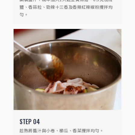
鹽、香蒜粒、勁辣十三香及香辣紅辣椒粉攪拌均
勻。
STEP
05
盛盤撒上勁辣十三香、香辣紅辣椒粉即完
成。
STEP
04
趁熱將醬汁與小卷、櫛瓜、香菜攪拌均勻。