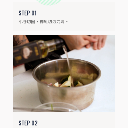
沸騰的電鍋中蒸約10分鐘，避免海鮮過老。
STEP
01
小卷切圈，櫛瓜切滾刀塊。
STEP
03
調製醬汁：碗中加入1大匙金黃蒜油、0.5克
玫瑰鹽、香蒜粒、勁辣十三香及香辣紅辣椒
粉攪拌均勻。
STEP
02