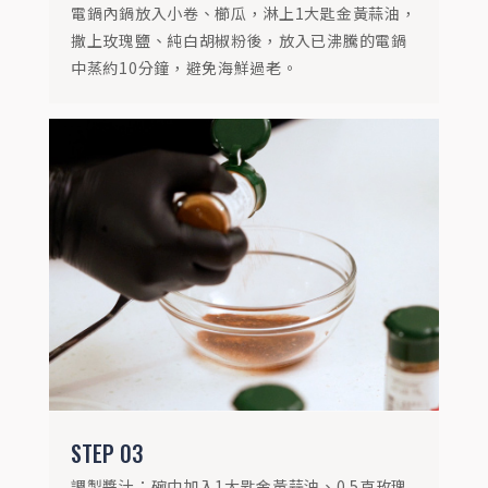
電鍋內鍋放入小卷、櫛瓜，淋上1大匙金黃蒜油，
撒上玫瑰鹽、純白胡椒粉後，放入已沸騰的電鍋
中蒸約10分鐘，避免海鮮過老。
STEP
04
趁熱將醬汁與小卷、櫛瓜、香菜攪拌均勻。
STEP
03
調製醬汁：碗中加入1大匙金黃蒜油、0.5克玫瑰