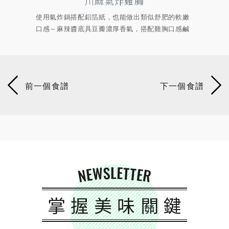
雞胸
爐烤娃娃菜
能做出類似舒肥的軟嫩
零廚藝烤箱家常菜!出爐呈金棕色光澤，釋放出
香氣，搭配雞胸口感鹹
蒜香，嚐起來清甜脆口，孜然風味料和七味唐
充分刺激味蕾，吃完滿
增鮮提味、微辛微麻，點綴出蔬菜自然甘甜風
健康無負擔又好上手!
NEWSLETTER
掌握美味關鍵