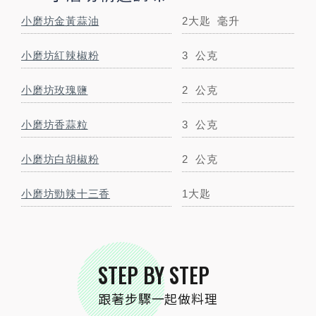
小磨坊金黃蒜油
2大匙
毫升
STEP
01
小卷切圈，櫛瓜切滾刀塊。
小磨坊紅辣椒粉
3
公克
小磨坊玫瑰鹽
2
公克
小磨坊香蒜粒
3
公克
小磨坊白胡椒粉
2
公克
小磨坊勁辣十三香
1大匙
STEP
02
STEP BY STEP
電鍋內鍋放入小卷、櫛瓜，淋上1大匙金黃
跟著步驟一起做料理
蒜油，撒上玫瑰鹽、純白胡椒粉後，放入已