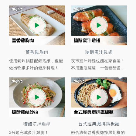
薑香雞胸肉
糖醋蜜汁雞翅
使用氣炸鍋搭配鋁箔紙，也能
夜市蜜汁烤雞也能在家自製！
做出軟嫩多汁的健身料理！...
不用瓶瓶罐罐，一包糖醋醬...
糖醋涼拌雞絲
台式經典腿排鐵板麵
3分鐘完成多汁雞胸！
融合濃郁醬香與微辣黑胡椒的