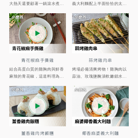
大熱天還要顧著一鍋滾水煮...
義大利麵配上半面恰恰的太...
青花椒麻手撕雞
蒜烤雞肉串
結合高蛋白質的雞胸肉與鮮香
烤場必備清爽烤物！雞胸肉以
麻辣的青花椒，這道料理為...
蒜油、玫瑰鹽醃漬軟嫩鎖水...
薑香雞肉烤飯糰
椰香麻婆義大利麵