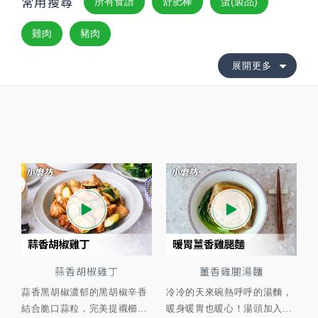
常用搜尋
所有食譜
舒肥棒
蛋(製品)
雞肉
豬肉
展開更多
蒜香胡椒雞丁
薑香雞腿湯麵
蒜香黑胡椒濃郁的黑胡椒辛香
冷冷的天來碗熱呼呼的湯麵，
結合脆口蒜粒，完美提襯櫛...
暖身暖胃也暖心！湯頭加入...