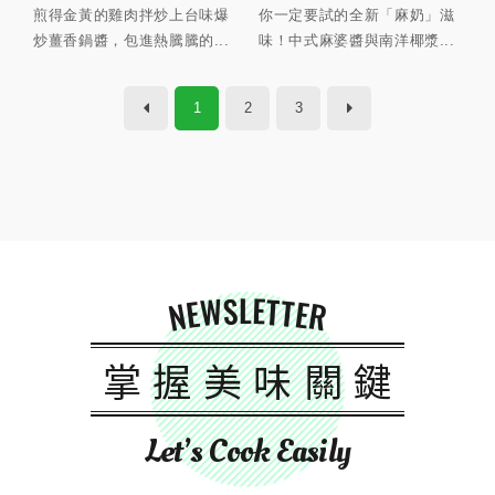
煎得金黃的雞肉拌炒上台味爆
你一定要試的全新「麻奶」滋
炒薑香鍋醬，包進熱騰騰的...
味！中式麻婆醬與南洋椰漿...
1
2
3
NEWSLETTER
掌握美味關鍵
Let’s Cook Easily