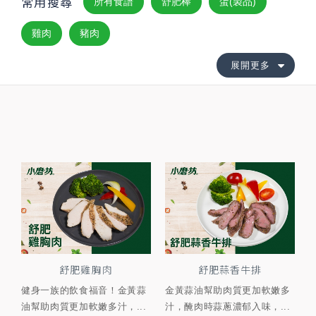
常用搜尋
所有食譜
舒肥棒
蛋(製品)
雞肉
豬肉
展開更多
舒肥雞胸肉
舒肥蒜香牛排
健身一族的飲食福音！金黃蒜
金黃蒜油幫助肉質更加軟嫩多
油幫助肉質更加軟嫩多汁，...
汁，醃肉時蒜蔥濃郁入味，...