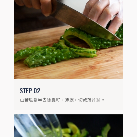
STEP
03
熱鍋加入金黃蒜油，放入山苦瓜拌炒，加入
30毫升水再拌炒為水炒法，蓋上鍋蓋燜2分
鐘後取出。
STEP
02
山苦瓜剖半去除囊籽、薄膜，切成薄片狀。