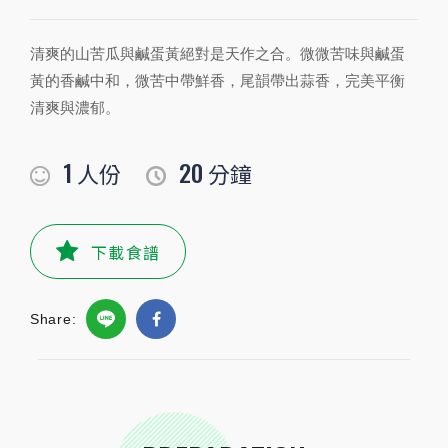
清爽的山苦瓜與鹹蛋黃絕對是天作之合。微微苦味與鹹蛋
PREPARATION
黃的香鹹中和，微苦中帶鮮香，尾韻帶出蒜香，完美平衡
準備食材及配料
清爽與濃郁。
食材
1
20
人份
分鐘
山苦瓜
1條
下載食譜
小磨坊精選調味
小磨坊金黃蒜油
適量
毫升
Share:
小磨坊鹹蛋黃醬
1包
STEP BY STEP