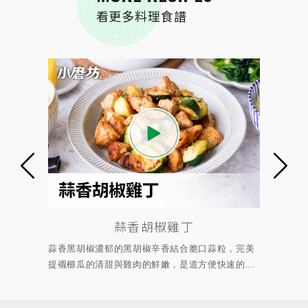
看更多料理食譜
丁
孜香肉絲
合脆口蒜粒，完美
拌以孜然風味料、宮保辣椒段、香菜大火快炒，展
道方便快速的...
現孜然粗曠、濃郁的鹹香、焙烤辣椒段的熟香微...