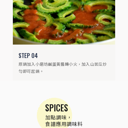
STEP
04
原鍋加入小磨坊鹹蛋黃醬轉小火，加入山苦瓜炒
勻即可起鍋。
SPICES
加點調味，
食譜應用調味料