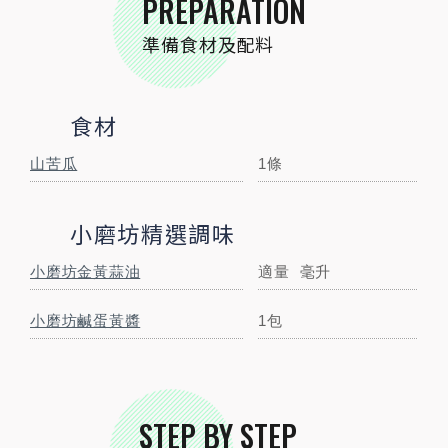
PREPARATION
跟著步驟一起做料理
準備食材及配料
食材
山苦瓜
1條
小磨坊精選調味
小磨坊金黃蒜油
適量
毫升
STEP
01
食材準備
小磨坊鹹蛋黃醬
1包
STEP BY STEP