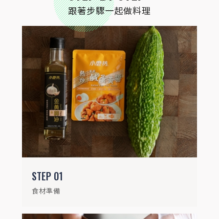
跟著步驟一起做料理
STEP
02
山苦瓜剖半去除囊籽、薄膜，切成薄片狀。
STEP
01
食材準備