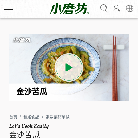
金沙苦瓜
清爽的山苦瓜與鹹蛋黃絕對是天作之合。微微苦味與鹹蛋
黃的香鹹中和，微苦中帶鮮香，尾韻帶出蒜香，完美平衡
清爽與濃郁。
首頁
精選食譜
家常菜簡單做
1
20
金沙苦瓜
人份
分鐘