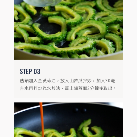
STEP
04
原鍋加入小磨坊鹹蛋黃醬轉小火，加入山苦
瓜炒勻即可起鍋。
STEP
03
熱鍋加入金黃蒜油，放入山苦瓜拌炒，加入30毫
升水再拌炒為水炒法，蓋上鍋蓋燜2分鐘後取出。