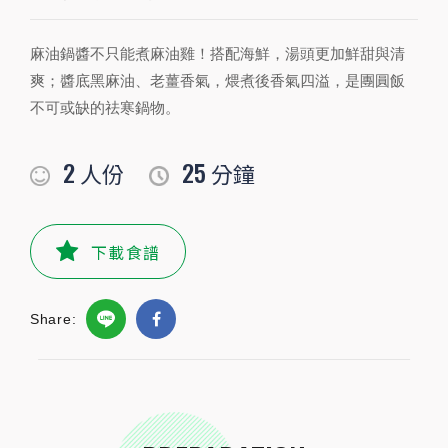
麻油鍋醬不只能煮麻油雞！搭配海鮮，湯頭更加鮮甜與清
PREPARATION
爽；醬底黑麻油、老薑香氣，煨煮後香氣四溢，是團圓飯
準備食材及配料
不可或缺的祛寒鍋物。
食材
2
25
人份
分鐘
玉米筍
4
根
鴻喜菇
1
包
下載食譜
水
600
毫升
Share:
高麗菜
150-200
公克
草蝦
100
公克
花枝
150
公克