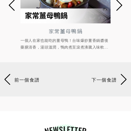
家常薑母鴨鍋
壽
在家也能吃的薑母鴨！台味爆炒薑香鍋醬後
醬醇甘美的小磨坊日式壽
香，湯頭溫潤，鴨肉煮至滾煮沸騰入味軟...
烹煮而增添洋蔥香甜滋味，
NEWSLETTER