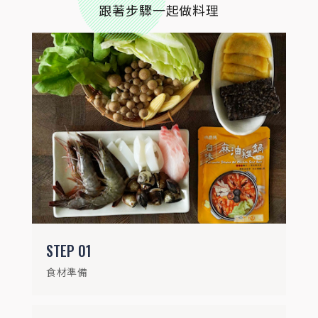
蛤蜊放在3%鹽水中吐沙約1-2小時
跟著步驟一起做料理
STEP
03
蔬菜洗淨切塊，鯛魚切片，花枝去除內臟後
切圈
STEP
01
食材準備