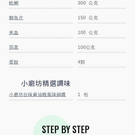
跟著步驟一起做料理
蛤蜊
300
公克
鯛魚片
150
公克
米血
100
公克
茼蒿
100公克
蛋餃
4顆
小磨坊精選調味
STEP
01
食材準備
小磨坊台味麻油雞風味鍋醬
1
包
STEP BY STEP
STEP
02