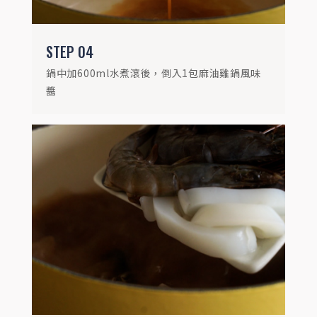
STEP
04
鍋中加600ml水煮滾後，倒入1包麻油雞鍋風味
醬
STEP
06
將蔬菜及火鍋料放入鍋中，吸收海鮮鮮美湯
頭，煮熟後將海鮮放回再稍稍覆熱即可享用