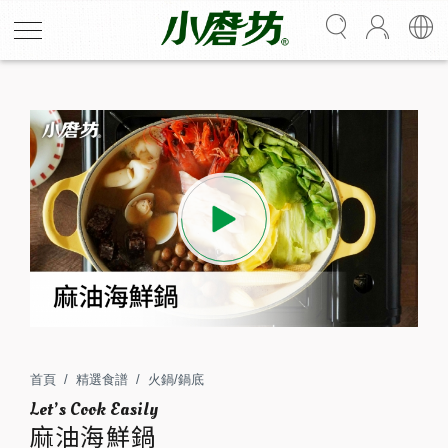
麻油海鮮鍋
麻油鍋醬不只能煮麻油雞！搭配海鮮，湯頭更加鮮甜與清
爽；醬底黑麻油、老薑香氣，煨煮後香氣四溢，是團圓飯
不可或缺的祛寒鍋物。
首頁
精選食譜
火鍋/鍋底
2
25
麻油海鮮鍋
人份
分鐘