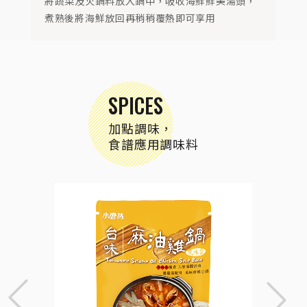
將蔬菜及火鍋料放入鍋中，吸收海鮮鮮美湯頭，
煮熟後將海鮮放回再稍稍覆熱即可享用
SPICES
加點調味，
食譜應用調味料