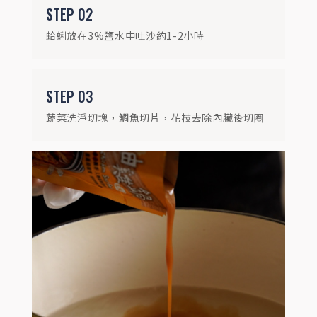
STEP
02
STEP
04
蛤蜊放在3%鹽水中吐沙約1-2小時
鍋中加600ml水煮滾後，倒入1包麻油雞鍋
風味醬
STEP
03
蔬菜洗淨切塊，鯛魚切片，花枝去除內臟後切圈
STEP
05
將海鮮類放入鍋中，燙熟後即撈起鍋備用