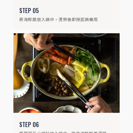
STEP
05
將海鮮類放入鍋中，燙熟後即撈起鍋備用
STEP
06