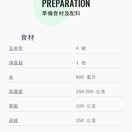
PREPARATION
準備食材及配料
蛤蜊
300
公克
鯛魚片
150
公克
食材
米血
100
公克
玉米筍
4
根
茼蒿
100公克
鴻喜菇
1
包
蛋餃
4顆
水
600
毫升
小磨坊精選調味
高麗菜
150-200
公克
小磨坊台味麻油雞風味鍋醬
1
包
草蝦
100
公克
STEP BY STEP
花枝
150
公克