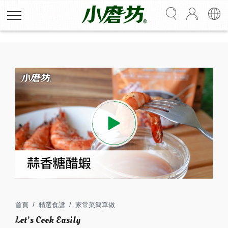
H678
蒜香糖醋蝦
中秋烤海鮮來點清爽吃法！鮮蝦以蒜香黑胡椒抓醃，撥開
烤得熟透的蝦殼香氣撲鼻，再將Q彈的蝦肉沾上糖醋醬食
用。果香結合蝦肉鮮甜，酸甜口感解膩開胃～
首頁
精選食譜
家常菜簡單做
4
25
人份
分鐘