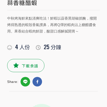
蒜香糖醋蝦
PREPARATION
中秋烤海鮮來點清爽吃法！鮮蝦以蒜香黑胡椒抓醃，撥開
準備食材及配料
烤得熟透的蝦殼香氣撲鼻，再將Q彈的蝦肉沾上糖醋醬食
用。果香結合蝦肉鮮甜，酸甜口感解膩開胃～
食材
4
25
人份
分鐘
草蝦
300
公克
小磨坊精選調味
下載食譜
小磨坊糖醋醬
1
包
Share:
小磨坊蒜香黑胡椒
1小匙
公克
調味料