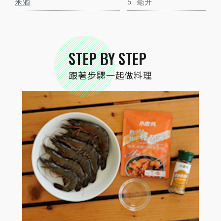
米酒
5
毫升
STEP BY STEP
跟著步驟一起做料理
STEP
02
草蝦開背去腸泥，與米酒及蒜香黑胡椒抓醃
約15分鐘