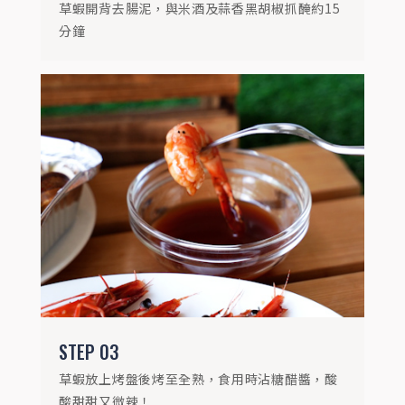
草蝦開背去腸泥，與米酒及蒜香黑胡椒抓醃約15
分鐘
STEP
03
草蝦放上烤盤後烤至全熟，食用時沾糖醋醬，酸
酸甜甜又微辣！