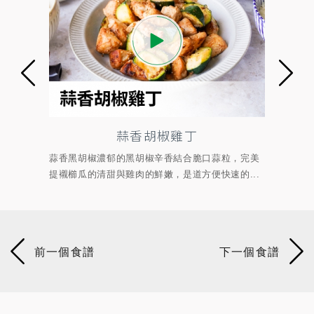
蒜香胡椒雞丁
蒜頭與
蒜香黑胡椒濃郁的黑胡椒辛香結合脆口蒜粒，完美
拌以
...
提襯櫛瓜的清甜與雞肉的鮮嫩，是道方便快速的...
現孜然