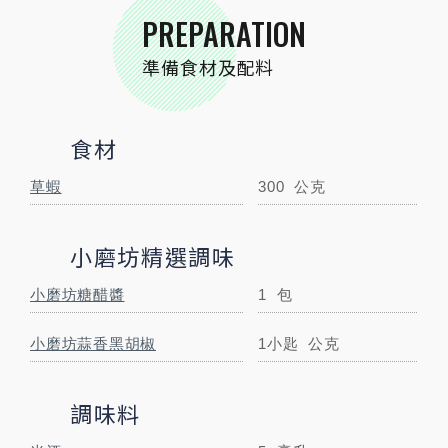
米酒
5
毫升
PREPARATION
準備食材及配料
STEP BY STEP
跟著步驟一起做料理
食材
草蝦
300
公克
小磨坊精選調味
小磨坊糖醋醬
1
包
小磨坊蒜香黑胡椒
1小匙
公克
STEP
01
調味料
食材準備