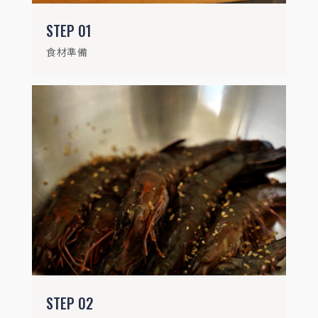
STEP
01
食材準備
STEP
03
草蝦放上烤盤後烤至全熟，食用時沾糖醋
醬，酸酸甜甜又微辣！
STEP
02