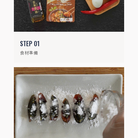
可讓醬汁更好沾附)
STEP
03
STEP
01
豆包切塊備用
食材準備