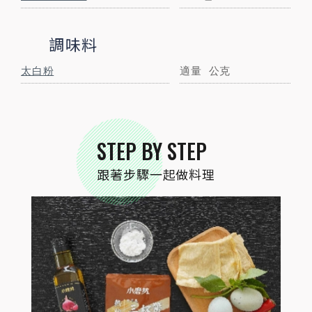
STEP
01
調味料
食材準備
太白粉
適量
公克
STEP BY STEP
跟著步驟一起做料理
STEP
02
皮蛋水煮切塊，裹上太白粉備用(水煮後可固
定蛋黃不黏刀，亦可使用電鍋蒸熟；太白粉