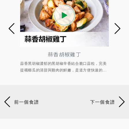
椒雞丁
孜香肉絲
香結合脆口蒜粒，完美
拌以孜然風味料、宮保辣椒段、香菜大火快炒
，是道方便快速的...
現孜然粗曠、濃郁的鹹香、焙烤辣椒段的熟香微.