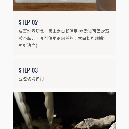
STEP
04
熱鍋下蔥油，皮蛋入鍋煎至表面金黃
STEP
02
皮蛋水煮切塊，裹上太白粉備用(水煮後可固定蛋
黃不黏刀，亦可使用電鍋蒸熟；太白粉可讓醬汁
更好沾附)
STEP
03
豆包切塊備用
STEP
05
加入豆包、三杯醬、水50ml拌炒，悶煮1-2
分鐘，呈收汁狀態