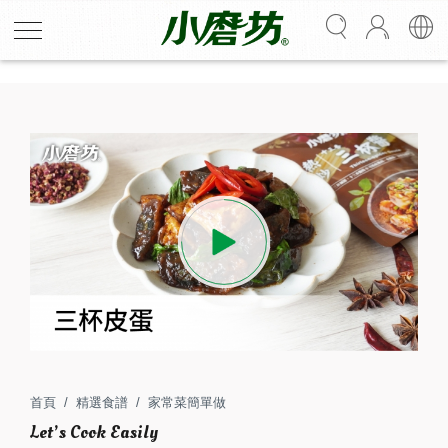
H678
三杯皮蛋
皮蛋先煎至金黃，保留外層酥脆感，以三杯醬拌炒悶煮
後，醬汁均勻裹附。品嘗時鹹香中帶有十三香多層次香
氣，外酥內Q超下飯！
首頁
精選食譜
家常菜簡單做
1
30
人份
分鐘