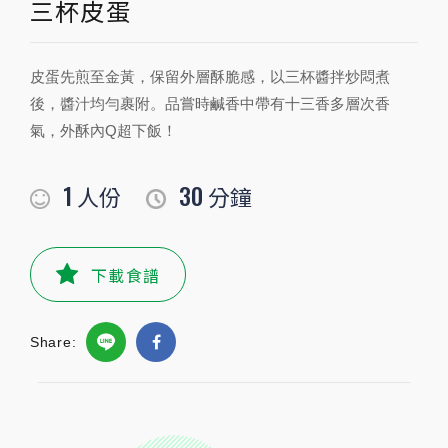
三杯皮蛋
PREPARATION
皮蛋先煎至金黃，保留外層酥脆感，以三杯醬拌炒悶煮
準備食材及配料
後，醬汁均勻裹附。品嘗時鹹香中帶有十三香多層次香
氣，外酥內Q超下飯！
食材
1
30
人份
分鐘
九層塔
適量
公克
皮蛋
2
粒
下載食譜
豆包
2塊
Share:
小磨坊精選調味
小磨坊金黃蔥油
1小匙
毫升