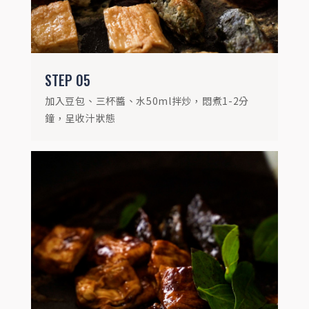
STEP
05
加入豆包、三杯醬、水50ml拌炒，悶煮1-2分
鐘，呈收汁狀態