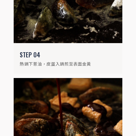
STEP
04
熱鍋下蔥油，皮蛋入鍋煎至表面金黃
STEP
06
起鍋前加入九層塔翻炒即完成