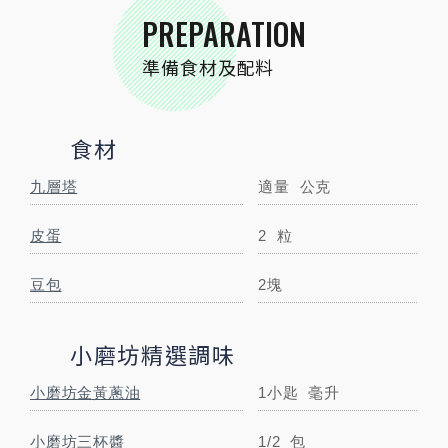
小磨坊三杯醬
1/2
包
PREPARATION
準備食材及配料
調味料
太白粉
適量
公克
食材
STEP BY STEP
九層塔
適量
公克
跟著步驟一起做料理
皮蛋
2
粒
豆包
2塊
小磨坊精選調味
小磨坊金黃蔥油
1小匙
毫升
小磨坊三杯醬
1/2
包