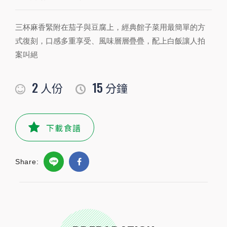
三杯麻香緊附在茄子與豆腐上，經典館子菜用最簡單的方
PREPARATION
式復刻，口感多重享受、風味層層疊疊，配上白飯讓人拍
準備食材及配料
案叫絕
食材
2
15
人份
分鐘
青蔥
1
根
水
150
毫升
下載食譜
辣椒
1/2
根
Share:
茄子
1
條
雞蛋豆腐
1
盒