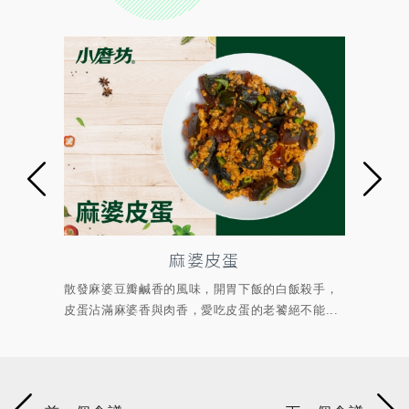
麻婆皮蛋
、與煉
散發麻婆豆瓣鹹香的風味，開胃下飯的白飯殺手，
人見
皮蛋沾滿麻婆香與肉香，愛吃皮蛋的老饕絕不能...
蔥鹹香