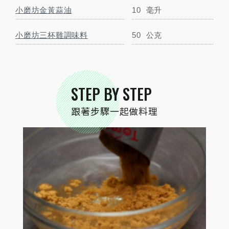
小磨坊金黃蒜油
10
毫升
STEP
01
三杯雞調味料與水事先混合
小磨坊三杯雞調味料
50
公克
STEP
02
STEP BY STEP
雞蛋豆腐切塊、茄子切段後對切
跟著步驟一起做料理
STEP
03
蔥切段