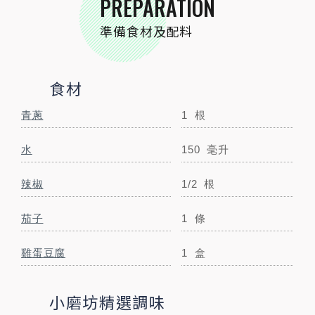
PREPARATION
小磨坊精選調味
準備食材及配料
小磨坊金黃蒜油
10
毫升
小磨坊三杯雞調味料
50
公克
食材
STEP BY STEP
青蔥
1
根
跟著步驟一起做料理
水
150
毫升
辣椒
1/2
根
茄子
1
條
雞蛋豆腐
1
盒
小磨坊精選調味