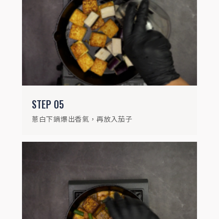
加入三杯雞調味料拌炒收汁，放入蔥綠、辣
椒段即完成
STEP
05
蔥白下鍋爆出香氣，再放入茄子