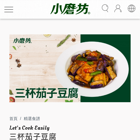
三杯茄子豆腐
三杯麻香緊附在茄子與豆腐上，經典館子菜用最簡單的方
式復刻，口感多重享受、風味層層疊疊，配上白飯讓人拍
案叫絕
首頁
精選食譜
2
15
三杯茄子豆腐
人份
分鐘