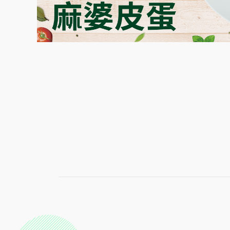
散發麻婆豆瓣鹹香的風味，開胃下飯的白飯殺手，皮蛋沾
2
15
人份
分鐘