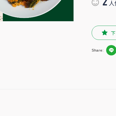
2
人
下
Share:
滿麻婆香與肉香，愛吃皮蛋的老饕絕不能錯過