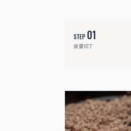
01
STEP
皮蛋切丁
STEP
04
倒入麻婆豆腐調味料煨煮絞肉，再加入皮蛋
拌炒