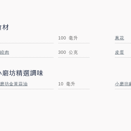
食材
100
毫升
蔥花
絞肉
300
公克
皮蛋
蔥花
適量
公克
小磨坊精選調味
磨坊金黃蒜油
10
毫升
小磨坊
小磨坊麻婆豆腐調味料
50
公克