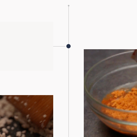
STEP
05
撒上蔥花即可起鍋