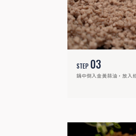
03
STEP
鍋中倒入金黃蒜油，放入