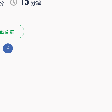
15
份
分鐘
載食譜