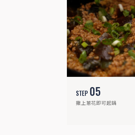
05
STEP
撒上蔥花即可起鍋