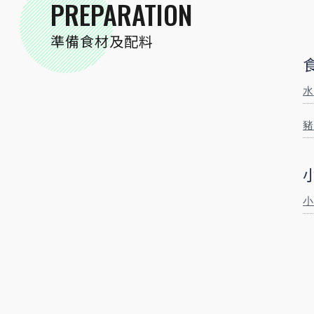
PREPARATION
準備食材及配料
PREPARATION
準備食材及配料
水
食材
豬
水
100
毫升
皮蛋
3
粒
小
小磨坊精選調味
小磨坊金黃蒜油
10
毫升
STEP BY STEP