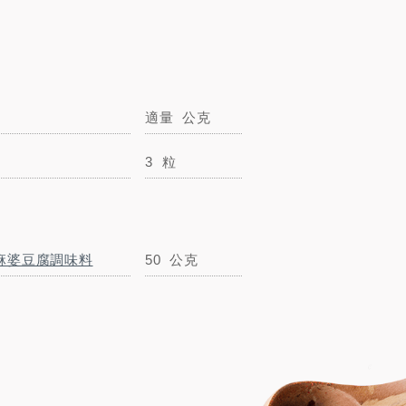
適量
公克
3
粒
豬絞肉
300
公克
麻婆豆腐調味料
50
公克