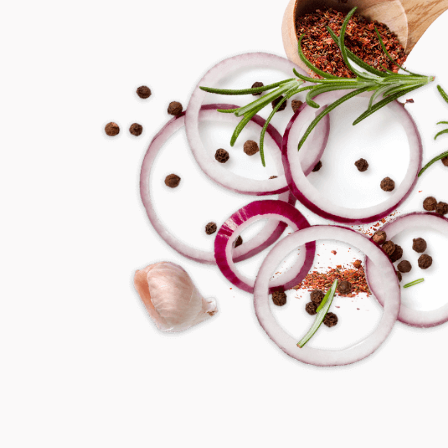
STEP
03
鍋中倒入金黃蒜油，放入絞肉炒至水分蒸發