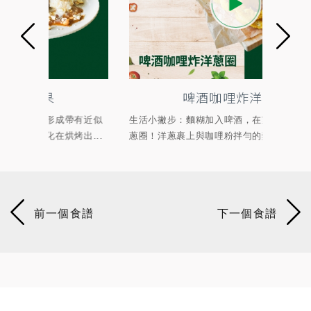
啤酒咖哩炸洋蔥圈
有近似
生活小撇步：麵糊加入啤酒，在家輕鬆炸出酥脆洋
顛覆
...
蔥圈！洋蔥裹上與咖哩粉拌勻的麵糊酥炸，起鍋...
燒醬、