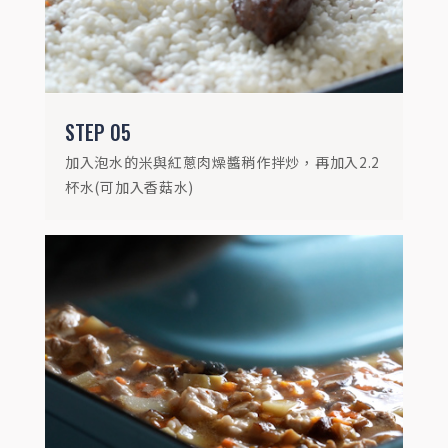
STEP
05
加入泡水的米與紅蔥肉燥醬稍作拌炒，再加入2.2
杯水(可加入香菇水)
STEP
07
起鍋後灑上白胡椒粉，拌勻即可食用