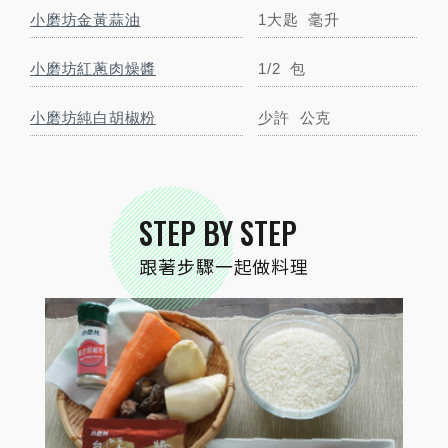
小磨坊金黃蒜油
1大匙
毫升
小磨坊紅蔥肉燥醬
1/2
包
STEP
01
食材準備
小磨坊純白胡椒粉
少許
公克
STEP BY STEP
跟著步驟一起做料理
STEP
02