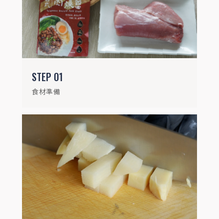
乾香菇泡水後切丁，竹筍與豬肉切丁，紅蘿
蔔切小丁
STEP
03
STEP
01
白米泡水30分鐘
食材準備