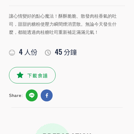
讓心情變好的點心魔法！酥酥脆脆、散發肉桂香氣的吐
PREPARATION
司，甜甜的糖粉使壓力瞬間煙消雲散。無論今天發生什
準備食材及配料
麼，都能透過肉桂糖吐司重新補足滿滿元氣！
食材
4
45
人份
分鐘
乾香菇
60g
朵
紅蘿蔔
50
公克
下載食譜
米
2杯
公克
Share:
竹筍
100g
豬後腿肉
200
公克