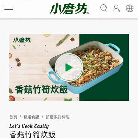
香菇竹筍炊飯
讓心情變好的點心魔法！酥酥脆脆、散發肉桂香氣的吐
司，甜甜的糖粉使壓力瞬間煙消雲散。無論今天發生什
麼，都能透過肉桂糖吐司重新補足滿滿元氣！
首頁
精選食譜
節慶派對料理
4
45
香菇竹筍炊飯
人份
分鐘