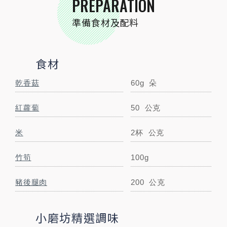
PREPARATION
小磨坊精選調味
準備食材及配料
小磨坊金黃蒜油
1大匙
毫升
小磨坊紅蔥肉燥醬
1/2
包
食材
小磨坊純白胡椒粉
少許
公克
乾香菇
60g
朵
STEP BY STEP
紅蘿蔔
50
公克
跟著步驟一起做料理
米
2杯
公克
竹筍
100g
豬後腿肉
200
公克
小磨坊精選調味