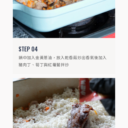
入2.2杯水(可加入香菇水)
STEP
04
鍋中加入金黃蔥油，放入乾香菇炒出香氣後加入
豬肉丁、筍丁與紅蘿蔔拌炒
STEP
06
煮滾後蓋上蓋小火悶煮15分鐘，關火再悶15
分鐘