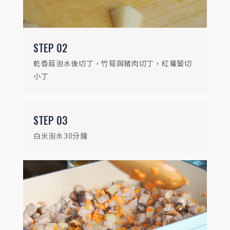
STEP
04
鍋中加入金黃蔥油，放入乾香菇炒出香氣後
STEP
02
加入豬肉丁、筍丁與紅蘿蔔拌炒
乾香菇泡水後切丁，竹筍與豬肉切丁，紅蘿蔔切
小丁
STEP
03
白米泡水30分鐘
STEP
05
加入泡水的米與紅蔥肉燥醬稍作拌炒，再加