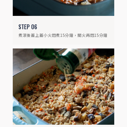
STEP
06
煮滾後蓋上蓋小火悶煮15分鐘，關火再悶15分鐘