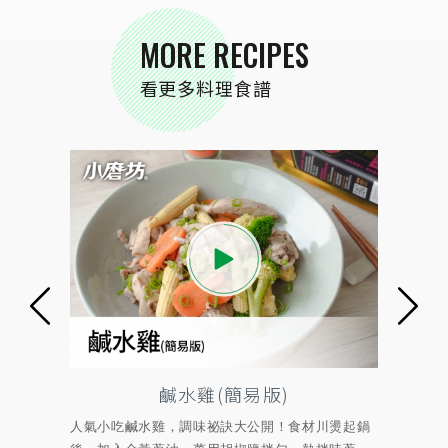
MORE RECIPES
看更多料理食譜
鹹水雞(簡易版)
來清爽
人氣小吃鹹水雞，調味祕訣大公開！食材川燙起鍋
水煮