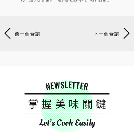
...
後，加入金黃蔥油、萬用胡椒鹽拌勻。熱拌時蔥...
點檸檬
NEWSLETTER
掌握美味關鍵
Let’s Cook Easily