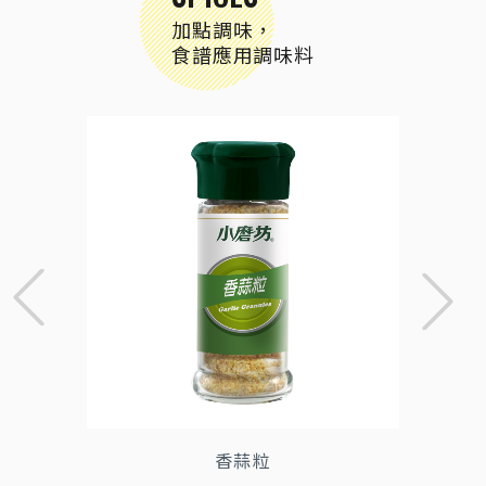
加點調味，
食譜應用調味料
香蒜粒