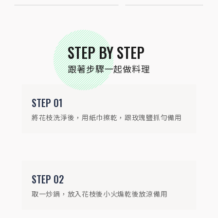
STEP
03
取玻璃罐，陸續放入香蒜粒、義大利香料、
STEP BY STEP
迷迭香葉、煸乾後的花枝，倒入蒜風味油(醃
跟著步驟一起做料理
過食材)，即完成
STEP
01
將花枝洗淨後，用紙巾擦乾，跟玫瑰鹽抓勻備用
STEP
04
小花枝數量可自行依喜好調整
STEP
02
取一炒鍋，放入花枝後小火煸乾後放涼備用