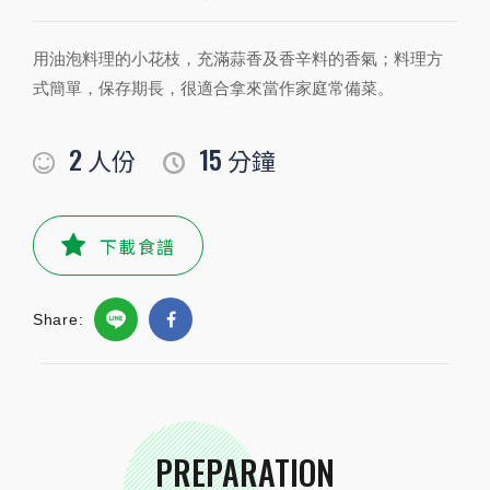
PREPARATION
用油泡料理的小花枝，充滿蒜香及香辛料的香氣；料理方
準備食材及配料
式簡單，保存期長，很適合拿來當作家庭常備菜。
食材
2
15
人份
分鐘
花枝
10-12隻
公克
下載食譜
小磨坊精選調味
小磨坊金黃蒜油
100
毫升
Share:
小磨坊玫瑰鹽
些許
公克
小磨坊經典義式香草
些許
公克
PREPARATION
小磨坊迷迭香葉
些許
公克