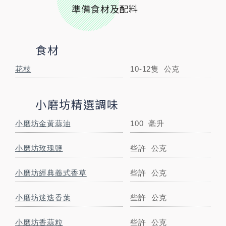
準備食材及配料
小磨坊香蒜粒
些許
公克
STEP BY STEP
食材
跟著步驟一起做料理
花枝
10-12隻
公克
小磨坊精選調味
STEP
01
將花枝洗淨後，用紙巾擦乾，跟玫瑰鹽抓勻
小磨坊金黃蒜油
100
毫升
備用
小磨坊玫瑰鹽
些許
公克
小磨坊經典義式香草
些許
公克
STEP
02
小磨坊迷迭香葉
些許
公克
取一炒鍋，放入花枝後小火煸乾後放涼備用
小磨坊香蒜粒
些許
公克