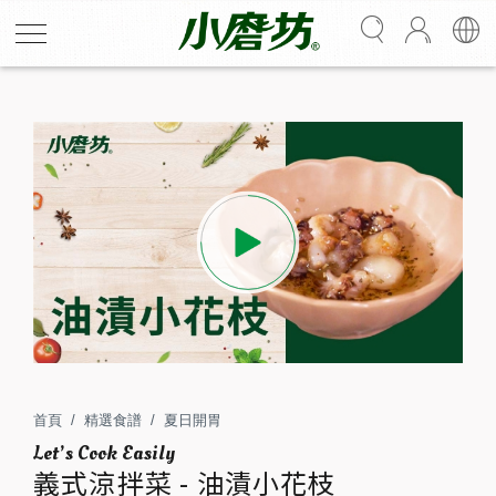
義式涼拌菜 - 油漬小花枝
用油泡料理的小花枝，充滿蒜香及香辛料的香氣；料理方
式簡單，保存期長，很適合拿來當作家庭常備菜。
首頁
精選食譜
夏日開胃
2
15
人份
分鐘
義式涼拌菜 - 油漬小花枝