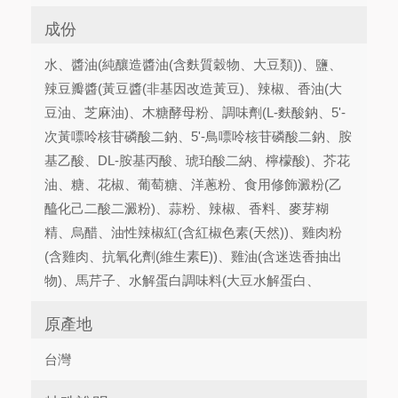
成份
水、醬油(純釀造醬油(含麩質穀物、大豆類))、鹽、
辣豆瓣醬(黃豆醬(非基因改造黃豆)、辣椒、香油(大
豆油、芝麻油)、木糖酵母粉、調味劑(L-麩酸鈉、5'-
次黃嘌呤核苷磷酸二鈉、5'-鳥嘌呤核苷磷酸二鈉、胺
基乙酸、DL-胺基丙酸、琥珀酸二納、檸檬酸)、芥花
油、糖、花椒、葡萄糖、洋蔥粉、食用修飾澱粉(乙
醯化己二酸二澱粉)、蒜粉、辣椒、香料、麥芽糊
精、烏醋、油性辣椒紅(含紅椒色素(天然))、雞肉粉
(含雞肉、抗氧化劑(維生素E))、雞油(含迷迭香抽出
物)、馬芹子、水解蛋白調味料(大豆水解蛋白、
原產地
台灣