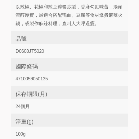
以辣椒、花椒和辣豆瓣醬炒製，香麻勾動味蕾，湯頭
濃醇厚實，最適合搭配鴨血、豆腐等食材燉煮麻辣火
鍋，或製作麻辣料理，直叫人大呼過癮。
品號
D0608JT5020
國際條碼
4710059050135
保存期限(月)
24個月
淨重(g)
100g