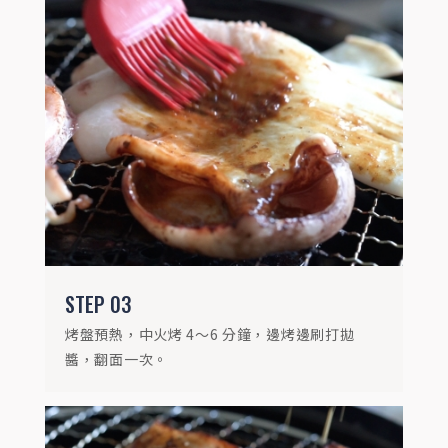
STEP
04
盛盤前撒上檸香椒鹽與香蒜粒即可。
STEP
03
烤盤預熱，中火烤 4～6 分鐘，邊烤邊刷打拋
醬，翻面一次。