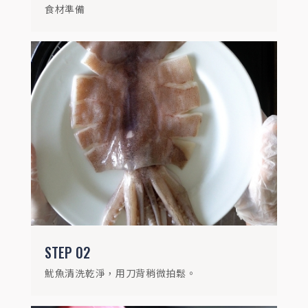
食材準備
STEP
03
烤盤預熱，中火烤 4～6 分鐘，邊烤邊刷打
拋醬，翻面一次。
STEP
02
魷魚清洗乾淨，用刀背稍微拍鬆。