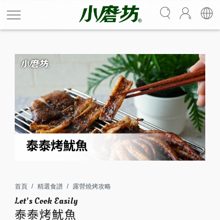
泰泰烤魷魚
炭火香氣融合檸檬清香，外層涮上打拋醬烤至金黃焦脆，
酸香更襯托出魷魚的鮮甜Q彈。
首頁
精選食譜
露營燒烤攻略
3
25
人份
分鐘
泰泰烤魷魚