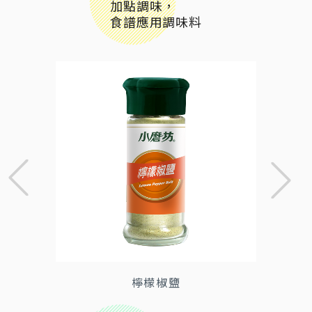
加點調味，
食譜應用調味料
檸檬椒鹽