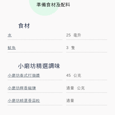
準備食材及配料
STEP BY STEP
跟著步驟一起做料理
食材
水
25
毫升
魷魚
3
隻
小磨坊精選調味
小磨坊泰式打拋醬
45
公克
小磨坊檸香椒鹽
適量
公克
STEP
01
食材準備
小磨坊精選香蒜粒
適量