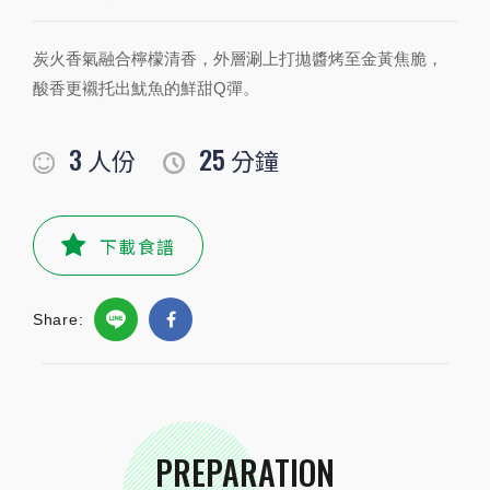
PREPARATION
炭火香氣融合檸檬清香，外層涮上打拋醬烤至金黃焦脆，
準備食材及配料
酸香更襯托出魷魚的鮮甜Q彈。
食材
3
25
人份
分鐘
水
25
毫升
魷魚
3
隻
下載食譜
小磨坊精選調味
Share:
小磨坊泰式打拋醬
45
公克
小磨坊檸香椒鹽
適量
公克
PREPARATION
小磨坊精選香蒜粒
適量