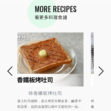
MORE RECIPES
看更多料理食譜
蒜烤雞肉串
鹹香中
烤場必備清爽烤物！雞胸肉以蒜油、玫瑰鹽醃漬軟
經典
抹...
嫩鎖水，烤至焦香後再撒上蒜香椒鹽與香菜，鹹...
燒風