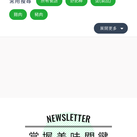
常用搜尋
所有食譜
舒肥棒
蛋(製品)
雞肉
豬肉
展開更多
NEWSLETTER
掌握美味關鍵