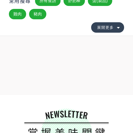
常用搜尋
所有食譜
舒肥棒
蛋(製品)
雞肉
豬肉
展開更多
NEWSLETTER
掌握美味關鍵