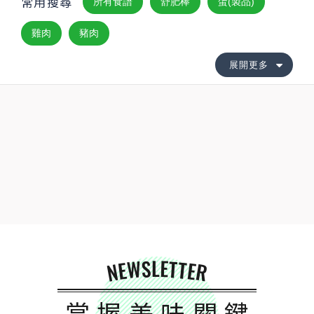
常用搜尋
所有食譜
舒肥棒
蛋(製品)
雞肉
豬肉
展開更多
NEWSLETTER
掌握美味關鍵