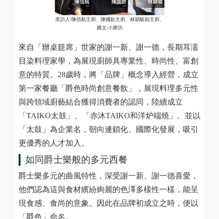
受訪人/陳信航主廚、陳國欽主廚、林穎駿副主廚、
圖文/小磨坊
來自「辦桌筵席」世家的謝一新、謝一德，長期耳濡
目染料理家學，為展現廚師具專業性、時尚性、富創
意的特質。28歲時，將「品牌」概念導入經營，成立
第一家餐廳「爵色時尚創意餐飲」，展現料理多元性
與跨領域廚藝結合獲得消費者的認同，陸續成立
「TAIKO太鼓」、「赤沐TAIKO和洋炉端燒」。並以
「太鼓」為企業名，朝向連鎖化、國際化發展，吸引
更優秀的人才加入。
如同爵士樂般的多元西餐
爵士樂多元的曲風特性，深受謝一新、謝一德喜愛，
他們認為這與食材繽紛絢麗的色澤多樣性一樣，能呈
現食感、食尚的意象。因此在品牌初成立之時，便以
「爵色」命名。