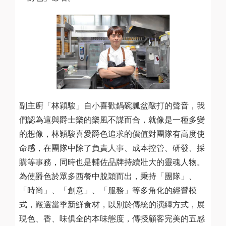
副主廚「林穎駿」自小喜歡鍋碗瓢盆敲打的聲音，我
們認為這與爵士樂的樂風不謀而合，就像是一種多變
的想像，林穎駿喜愛爵色追求的價值對團隊有高度使
命感，在團隊中除了負責人事、成本控管、研發、採
購等事務，同時也是輔佐品牌持續壯大的靈魂人物。
為使爵色於眾多西餐中脫穎而出，秉持「團隊」、
「時尚」、「創意」、「服務」等多角化的經營模
式，嚴選當季新鮮食材，以別於傳統的演繹方式，展
現色、香、味俱全的本味態度，傳授顧客完美的五感