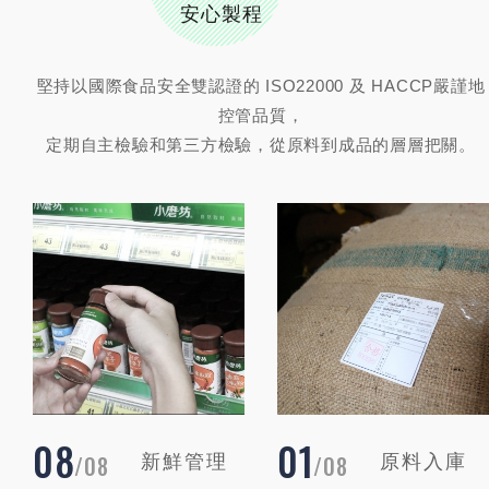
安心製程
堅持以國際食品安全雙認證的 ISO22000 及 HACCP嚴謹地
控管品質，
定期自主檢驗和第三方檢驗，從原料到成品的層層把關。
01
02
08
08
新鮮管理
原料入庫
搜寻