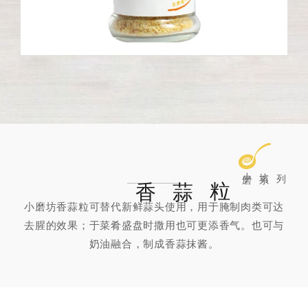
香蒜粒
小
坊
系列
磨
小磨坊香蒜粒可替代新鲜蒜头使用，用于腌制肉类可达
去腥的效果；于菜肴盛盘时撒用也可更添香气。也可与
奶油融合，制成香蒜抹酱。