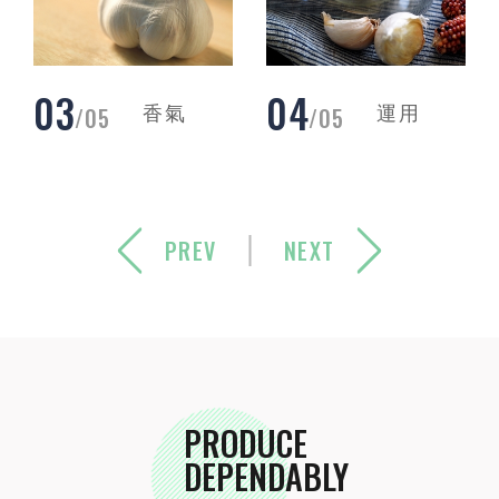
04
05
5
05
05
香氣
運用
PREV
NEXT
PRODUCE
DEPENDABLY