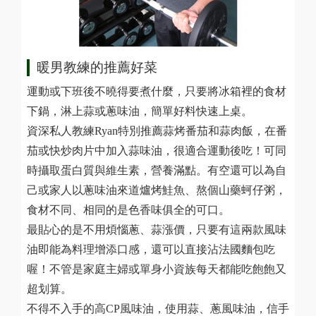
暖男教練的推薦好菜
運動或下班後不曉得要煮什麼，只要將冰箱裡的食材
下鍋，淋上蒜或蔥味油，簡單好料快速上桌。
資深私人教練Ryan特別推薦蒜烤番茄和蒜肉飯，在番
茄或快炒肉片中加入蒜味油，很適合運動後吃！可同
時攝取蛋白質與維生素，營養滿點。有空還可以為自
己或家人以蔥味油來道爐烤鮭魚、熬個山藥蚵仔粥，
食材不同、相同的是色香味俱全的可口。
最貼心的是不用煩惱蔥、蒜漲價，只要有這兩款風味
油即能為料理增添口感，還可以直接沾法國麵包吃
喔！不管是家庭主婦或單身小資族每天都能吃飽飽又
超划算。
不得不入手的高CP風味油，使用蒜、蔥風味油，信手