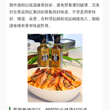
製作過程以低溫爆香技術，避免營養遭到破壞，完美
封住香蒜與紅蔥頭的香氣與好味道。不管是用來快
炒、燉湯、汆燙，在料理起鍋前或起鍋後加入，都能
讓食物有香有味超對胃。
要聽教練的話，輕鬆吃出健康好味道