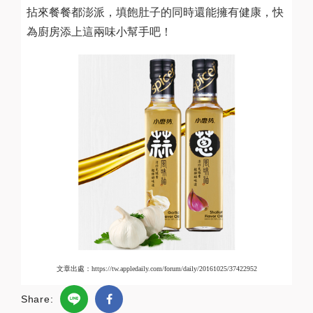
拈來餐餐都澎派，填飽肚子的同時還能擁有健康，快
為廚房添上這兩味小幫手吧！
文章出處：https://tw.appledaily.com/forum/daily/20161025/37422952
Share: