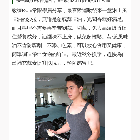
教練Ryan常跟學員分享，最喜歡運動後來一盤淋上風
味油的沙拉，無論是蔥或蒜味油，光聞香就好滿足。
而且料理不需要再辛苦剝蒜、切蔥，免去高溫爆香留
住營養成分，油煙味不上身，做菜超輕鬆。蒜/蔥風味
油不含防腐劑、不添加色素，可以放心食用又健康，
簡單調味帶出食物的鮮味。最近秋冬換季，趕快為自
己補充蒜素提升抵抗力，預防感冒吧。