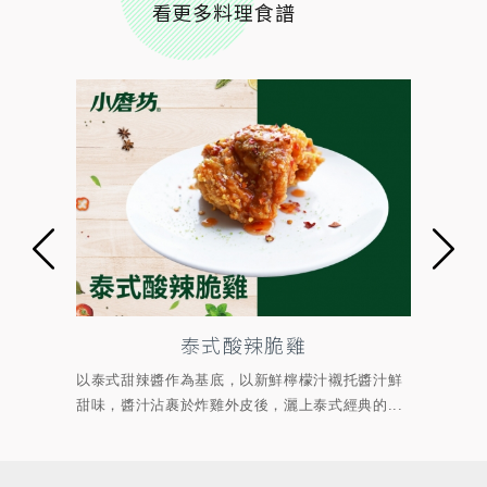
看更多料理食譜
泰式酸辣脆雞
重的基
以泰式甜辣醬作為基底，以新鮮檸檬汁襯托醬汁鮮
以韓
...
甜味，醬汁沾裹於炸雞外皮後，灑上泰式經典的...
汁的鹹