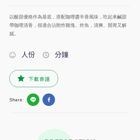
以酸甜優格作為基底，搭配咖哩醬辛香風味，吃起來鹹甜
PREPARATION
帶咖哩清香，很適合沾附炸雞塊、炸魚，清爽、開胃又解
準備食材及配料
膩。
食材
人份
分鐘
無糖優格
205公克
下載食譜
小磨坊精選調味
小磨坊特濃咖哩醬
40
公克
Share:
小磨坊日式海苔芥末
2.7
公克
調味料