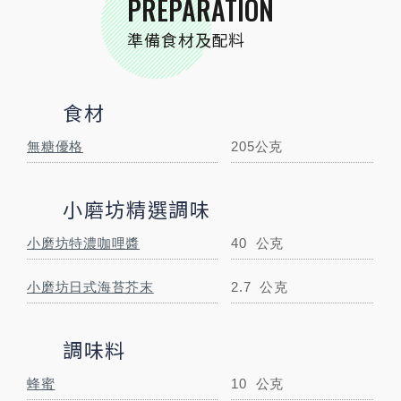
PREPARATION
蜂蜜
10
公克
準備食材及配料
STEP BY STEP
跟著步驟一起做料理
食材
無糖優格
205公克
STEP
01
將無糖優格、特濃咖哩醬、日式芥末海苔攪
小磨坊精選調味
拌均勻。
小磨坊特濃咖哩醬
40
公克
小磨坊日式海苔芥末
2.7
公克
STEP
02
調味料
再加入蜂蜜攪拌均勻即完成。
蜂蜜
10
公克