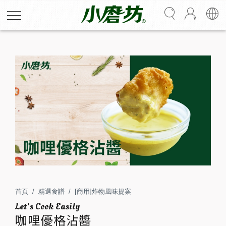
咖哩優格沾醬
以酸甜優格作為基底，搭配咖哩醬辛香風味，吃起來鹹甜
帶咖哩清香，很適合沾附炸雞塊、炸魚，清爽、開胃又解
首頁
精選食譜
[商用]炸物風味提案
膩。
咖哩優格沾醬
人份
分鐘