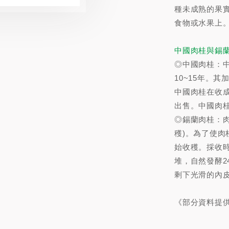
種未成熟的果實
食物或水果上
中國肉桂與錫
◎中國肉桂：
10~15年。
中國肉桂在收成
出售。中國肉
◎錫蘭肉桂：
穫)。為了使
始收穫。採收
堆，自然發酵2
剩下光滑的內
《部分資料提