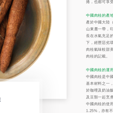
捲，也都可享
中國肉桂的產
產於中國大陸
山東麓一帶，
長在水氣充足
下，經歷惡劣
肉桂氣味較甜美
肉桂的記載。
中國肉桂的運
中國肉桂是中
基本材料之一
於咖哩及奶油
桂
及豆類一起烹
中國肉桂的使用
1.25%，亦