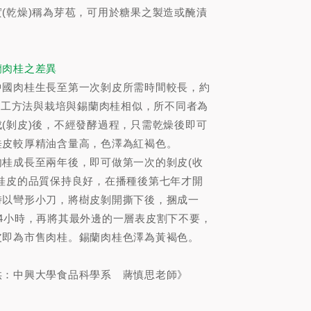
(乾燥)稱為芽苞，可用於糖果之製造或醃漬
。
蘭肉桂之差異
中國肉桂生長至第一次剝皮所需時間較長，約
其加工方法與栽培與錫蘭肉桂相似，所不同者為
(剝皮)後，不經發酵過程，只需乾燥後即可
桂皮較厚精油含量高，色澤為紅褐色。
肉桂成長至兩年後，即可做第一次的剝皮(收
肉桂皮的品質保持良好，在播種後第七年才開
時以彎形小刀，將樹皮剝開撕下後，捆成一
4小時，再將其最外邊的一層表皮割下不要，
皮即為市售肉桂。錫蘭肉桂色澤為黃褐色。
供：中興大學食品科學系 蔣慎思老師》