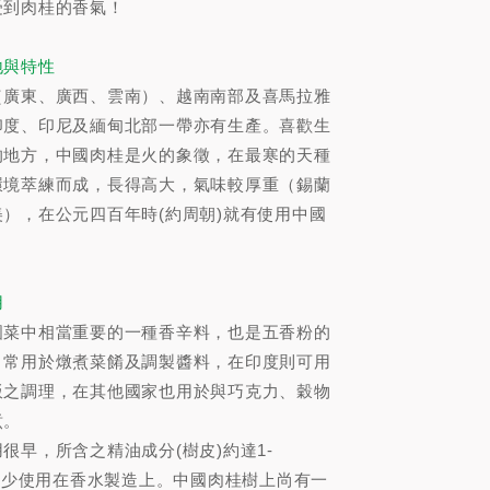
受到肉桂的香氣！
地與特性
（廣東、廣西、雲南）、越南南部及喜馬拉雅
印度、印尼及緬甸北部一帶亦有生產。喜歡生
的地方，中國肉桂是火的象徵，在最寒的天種
環境萃練而成，長得高大，氣味較厚重（錫蘭
），在公元四百年時(約周朝)就有使用中國
用
國菜中相當重要的一種香辛料，也是五香粉的
，常用於燉煮菜餚及調製醬料，在印度則可用
飯之調理，在其他國家也用於與巧克力、穀物
煮。
很早，所含之精油成分(樹皮)約達1-
有不少使用在香水製造上。中國肉桂樹上尚有一