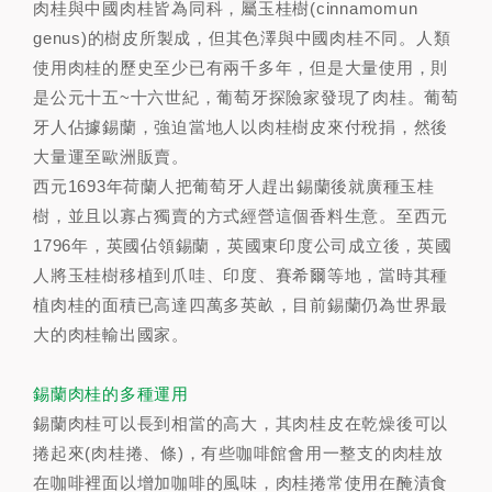
肉桂與中國肉桂皆為同科，屬玉桂樹(cinnamomun
genus)的樹皮所製成，但其色澤與中國肉桂不同。人類
使用肉桂的歷史至少已有兩千多年，但是大量使用，則
是公元十五~十六世紀，葡萄牙探險家發現了肉桂。葡萄
牙人佔據錫蘭，強迫當地人以肉桂樹皮來付稅捐，然後
大量運至歐洲販賣。
西元1693年荷蘭人把葡萄牙人趕出錫蘭後就廣種玉桂
樹，並且以寡占獨賣的方式經營這個香料生意。至西元
1796年，英國佔領錫蘭，英國東印度公司成立後，英國
人將玉桂樹移植到爪哇、印度、賽希爾等地，當時其種
植肉桂的面積已高達四萬多英畝，目前錫蘭仍為世界最
大的肉桂輸出國家。
錫蘭肉桂的多種運用
錫蘭肉桂可以長到相當的高大，其肉桂皮在乾燥後可以
捲起來(肉桂捲、條)，有些咖啡館會用一整支的肉桂放
在咖啡裡面以增加咖啡的風味，肉桂捲常使用在醃漬食