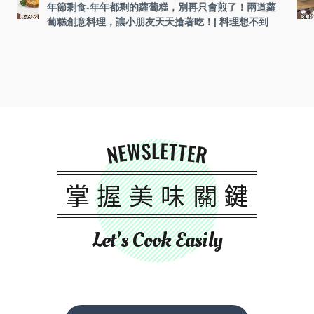
年節剩食-年年都剩的蘿蔔糕，別再只會煎了！兩道蘿
蔔糕創意料理，讓小朋友天天搶著吃！| 料理想不到
NEWSLETTER
掌握美味關鍵
Let’s Cook Easily