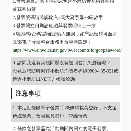
1.發票購買之品項請確認包含小磨坊青花椒香辣粉
或蒜香椒鹽
2.發票號碼請確認輸入2碼大寫字母+8碼數字
3.發票開立日期請確認與發票明細上一致
4.驗證碼(密碼)請確認輸入無誤，如忘記密碼可至財
政部電子發票整合服務平台重新設定：
https://www.einvoice.nat.gov.tw/accounts/forgot/password/mw
請問我還有其他問題沒有被回答到怎麼辦呢？
A:歡迎您隨時撥打小磨坊消費者專線0800-435-021或
透過小磨坊LINE官方帳號洽詢
注意事項
本活動僅限電子發票/手機條碼載具登錄，不支援
傳統發票、會員載具歸戶、統編發票。
登錄之發票需為活動期間內開立的電子發票。